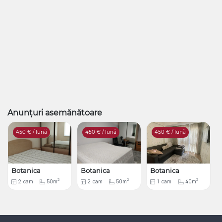
Anunțuri asemănătoare
450
€ / lună
450
€ / lună
450
€ / lună
Botanica
Botanica
Botanica
2
2
2
2
cam
50m
2
cam
50m
1
cam
40m