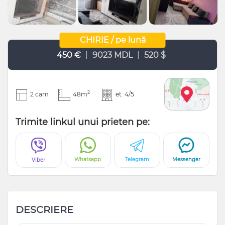
CHIRIE / pe lună
|
|
450 €
9023 MDL
520 $
2
2 cam
48m
et. 4/5
Trimite linkul unui prieten pe:
Whatsapp
Telegram
Messenger
Viber
DESCRIERE