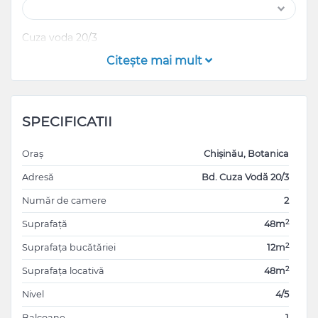
Cuza voda 20/3
Citeşte mai mult
SPECIFICATII
Oraș
Chișinău, Botanica
Adresă
Bd. Cuza Vodă 20/3
Număr de camere
2
2
Suprafață
48m
2
Suprafața bucătăriei
12m
2
Suprafața locativă
48m
Nivel
4/5
Balcoane
1