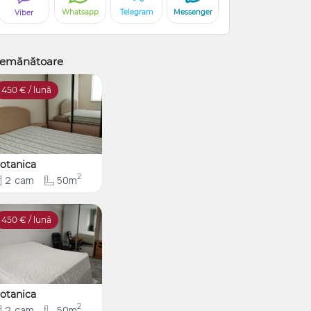
Whatsapp
Telegram
Messenger
Viber
emănătoare
450
€ / lună
otanica
2
2
cam
50m
450
€ / lună
otanica
2
2
cam
50m