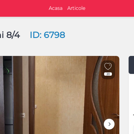
Acasa
Articole
ni 8/4
ID: 6798
20