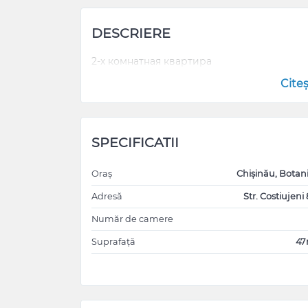
DESCRIERE
2-х комнатная квартира
Cite
SPECIFICATII
Oraș
Chișinău, Botan
Adresă
Str. Costiujeni 
Număr de camere
Suprafață
4