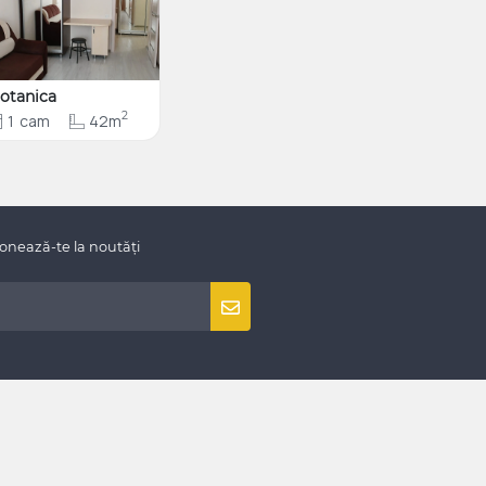
otanica
2
1
cam
42m
onează-te la noutăți