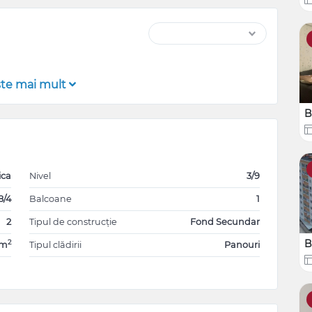
şte mai mult
B
ica
Nivel
3/9
8/4
Balcoane
1
2
Tipul de construcție
Fond Secundar
B
2
7m
Tipul clădirii
Panouri