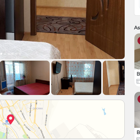
As
B
B