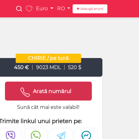
Euro
RO
Adaugă anunț
CHIRIE / pe lună
|
|
450 €
9023 MDL
520 $
Arată numărul
Sună cât mai este valabil!
Trimite linkul unui prieten pe: