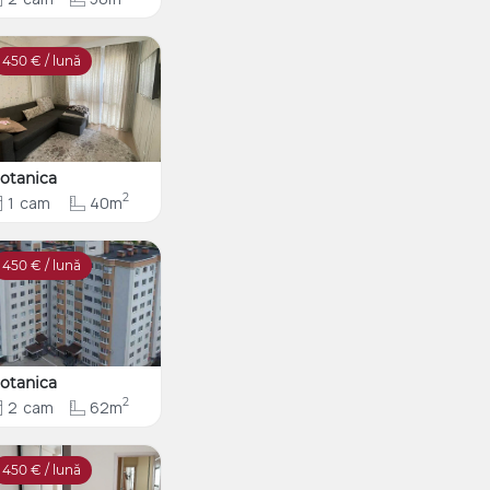
450
€ / lună
otanica
2
1
cam
40m
450
€ / lună
otanica
2
2
cam
62m
450
€ / lună