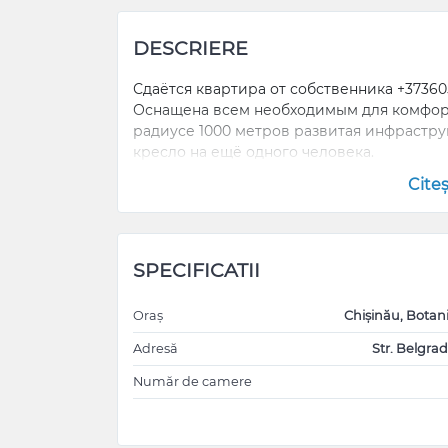
DESCRIERE
Сдаётся квартира от собственника +37360
Оснащена всем необходимым для комфор
радиусе 1000 метров развитая инфраструк
кресло на ещё одного человека.
Cite
SPECIFICATII
Oraș
Chișinău, Botan
Adresă
Str. Belgrad
Număr de camere