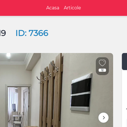
Acasa
Articole
 19
ID: 7366
12