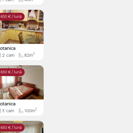
650
€ / lună
otanica
2
2
cam
82m
650
€ / lună
otanica
2
3
cam
100m
650
€ / lună