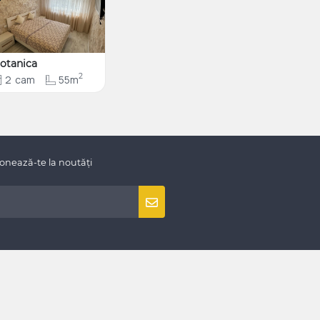
otanica
2
2
cam
55m
onează-te la noutăți