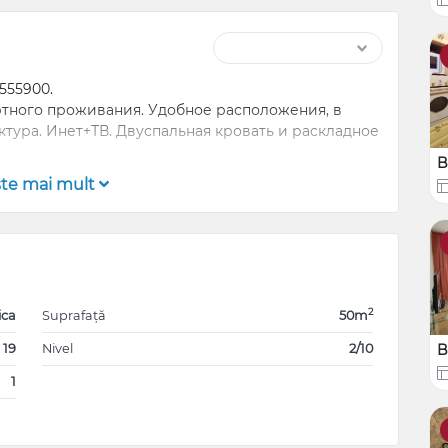
555900.
тного проживания. Удобное расположения, в
тура. Инет+ТВ. Двуспальная кровать и раскладное
B
şte mai mult
2
ica
Suprafață
50m
 19
Nivel
2/10
B
1