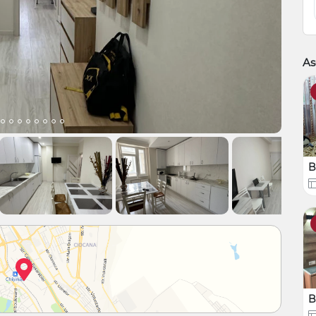
As
B
B