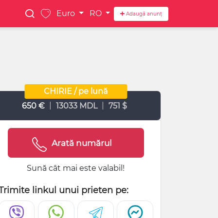
Euro
RO
Adaugă anunț
CHIRIE / pe lună
|
|
650 €
13033 MDL
751 $
Arată numărul
Sună cât mai este valabil!
Trimite linkul unui prieten pe: