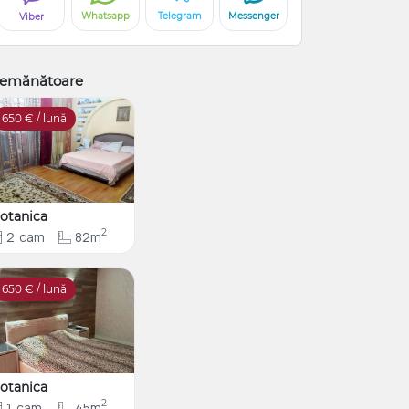
Whatsapp
Telegram
Messenger
Viber
emănătoare
650
€ / lună
otanica
2
2
cam
82m
650
€ / lună
otanica
2
1
cam
45m