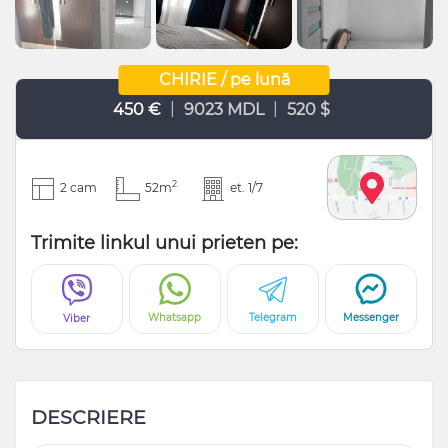
CHIRIE / pe lună
|
|
450 €
9023 MDL
520 $
2
2 cam
52m
et. 1/7
Trimite linkul unui prieten pe:
Whatsapp
Telegram
Messenger
Viber
DESCRIERE