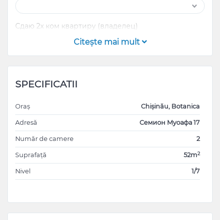
Сдаю 2х ком квартиру (владелец)
Citeşte mai mult
SPECIFICATII
Oraș
Chișinău, Botanica
Adresă
Семион Муоафа 17
Număr de camere
2
2
Suprafață
52m
Nivel
1/7