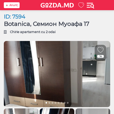
Anunţ
ID: 7594
Botanica, Семион Муоафа 17
Chirie apartament cu 2 odai
14