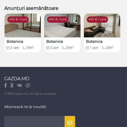
Anunțuri asemănătoare
450
€ / lună
450
€ / lună
450
€ / lună
Botanica
Botanica
Botanica
2
2
2
2
cam
50m
2
cam
50m
1
cam
40m
GAZDA.MD
© 2018 Gazda.md. All rights reserved
Abonează-te la noutăți