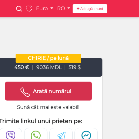
Euro
RO
Adaugă anunț
CHIRIE / pe lună
|
|
450 €
9036 MDL
519 $
Arată numărul
Sună cât mai este valabil!
Trimite linkul unui prieten pe: