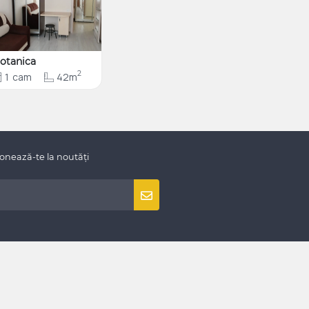
otanica
2
1
cam
42m
onează-te la noutăți