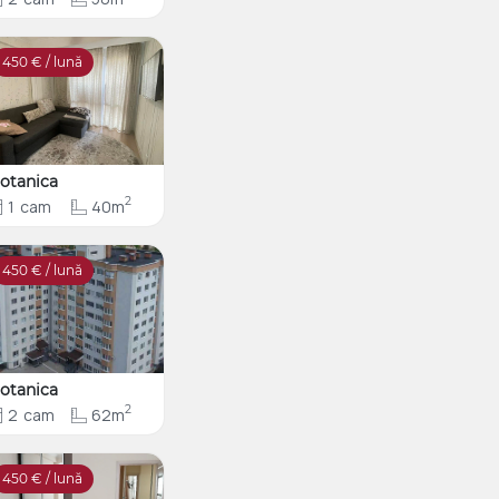
450
€ / lună
otanica
2
1
cam
40m
450
€ / lună
otanica
2
2
cam
62m
450
€ / lună