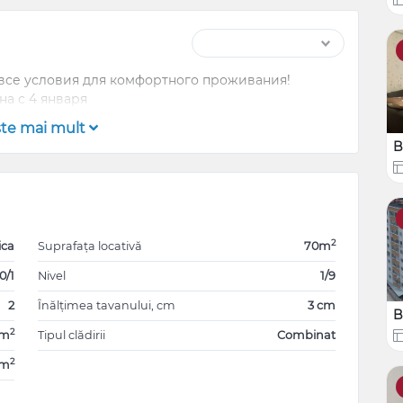
 все условия для комфортного проживания!
на с 4 января
şte mai mult
B
2
ica
Suprafața locativă
70m
0/1
Nivel
1/9
2
Înălțimea tavanului, cm
3 cm
B
2
0m
Tipul clădirii
Combinat
2
0m