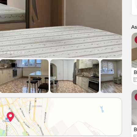
As
B
B