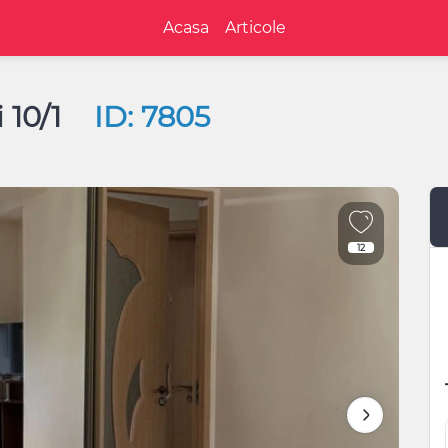
Acasa
Articole
i 10/1
ID: 7805
12