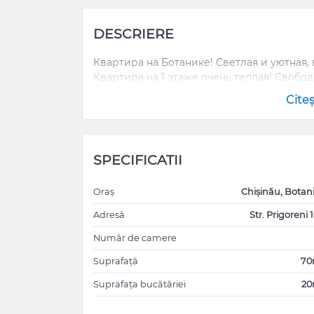
DESCRIERE
Квартира на Ботанике! Светлая и уютная,
Квартира на 1 этаже очень теплая! Свобод
Cite
SPECIFICATII
Oraș
Chișinău, Botan
Adresă
Str. Prigoreni 1
Număr de camere
Suprafață
7
Suprafața bucătăriei
2