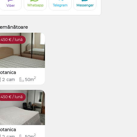
Whatsapp
Telegram
Messenger
Viber
emănătoare
450
€ / lună
otanica
2
2
cam
50m
450
€ / lună
otanica
2
2
cam
50m