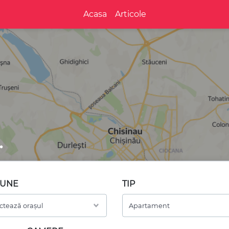
Acasa
Articole
.
IUNE
TIP