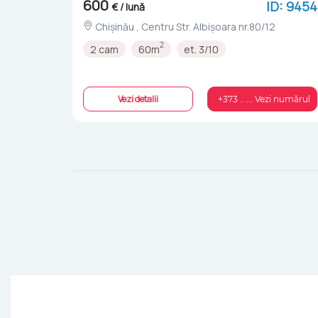
600
ID: 9454
€ / lună
Chișinău , Centru Str. Albișoara nr.80/12
2
2 cam
60m
et. 3/10
Vezi detalii
+373 .. ... Vezi numărul