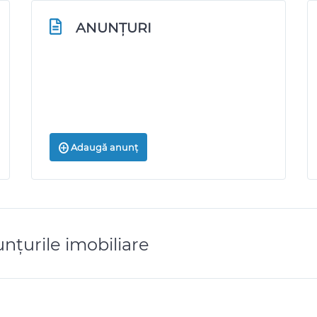
ANUNȚURI
Adaugă anunț
nțurile imobiliare