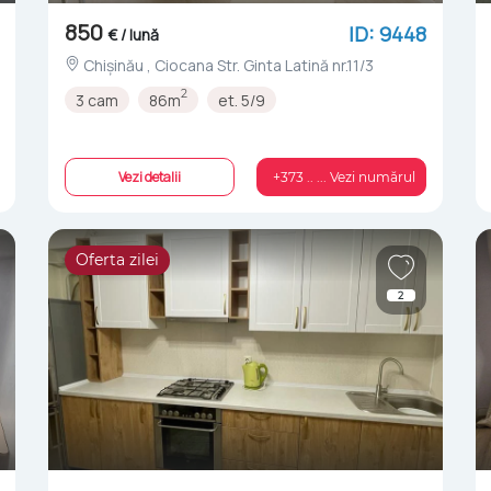
850
ID: 9448
€ / lună
Chișinău , Ciocana Str. Ginta Latină nr.11/3
2
3 cam
86m
et. 5/9
Vezi detalii
+373 .. ... Vezi numărul
Oferta zilei
2