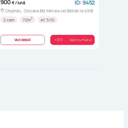
900
ID: 9452
€ / lună
Chișinău , Ciocana Bd. Mircea cel Bătrân nr.43/B
2
2 cam
72m
et. 5/10
Vezi detalii
+373 .. ... Vezi numărul