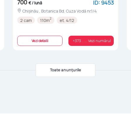
700
ID: 9453
€ / lună
Chișinău , Botanica Bd. Cuza Vodă nr.1/4
2
2 cam
110m
et. 4/12
Vezi detalii
+373 .. ... Vezi numărul
Toate anunțurile