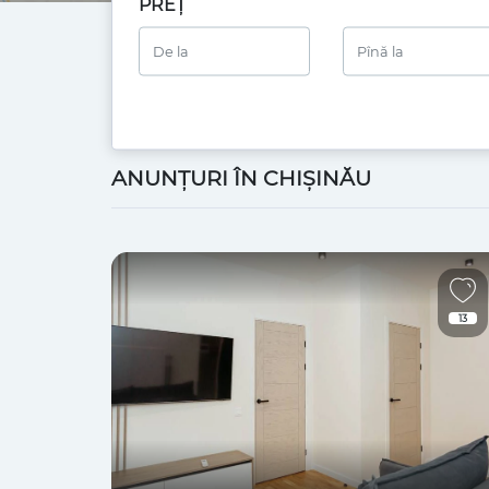
PREȚ
ANUNȚURI ÎN CHIȘINĂU
13