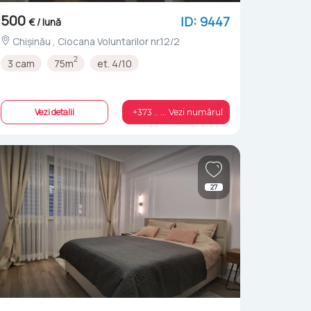
500
ID: 9447
€ / lună
Chișinău , Ciocana Voluntarilor nr.12/2
2
3 cam
75m
et. 4/10
Vezi detalii
+373 .. ... Vezi numărul
27