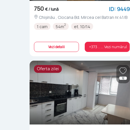
750
ID: 9449
€ / lună
Chișinău , Ciocana Bd. Mircea cel Batran nr.41/B
2
1 cam
54m
et. 10/14
Vezi detalii
+373 .. ... Vezi numărul
Oferta zilei
12