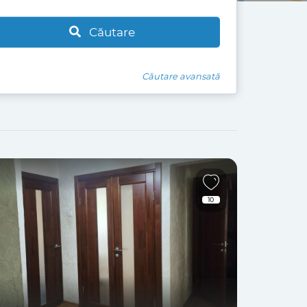
Căutare
Căutare avansată
10