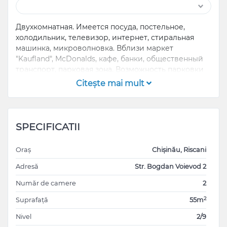
Двухкомнатная. Имеется посуда, постельное,
холодильник, телевизор, интернет, стиральная
машинка, микроволновка. Вблизи маркет
"Kaufland", McDonalds, кафе, банки, общественный
транспорт, парковая зона. Возможность парковки
машин
Citeşte mai mult
SPECIFICATII
Oraș
Chișinău, Riscani
Adresă
Str. Bogdan Voievod 2
Număr de camere
2
2
Suprafață
55m
Nivel
2/9