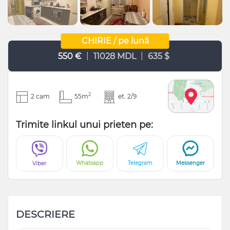
CHIRIE / pe lună
|
|
550 €
11028 MDL
635 $
2
2 cam
55m
et. 2/9
Trimite linkul unui prieten pe:
Whatsapp
Telegram
Messenger
Viber
DESCRIERE