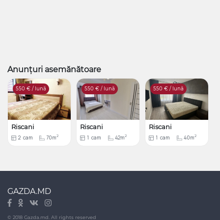
Anunțuri asemănătoare
550
€ / lună
550
€ / lună
550
€ / lună
Riscani
Riscani
Riscani
2
2
2
2
cam
70m
1
cam
42m
1
cam
40m
GAZDA.MD
© 2018 Gazda.md. All rights reserved