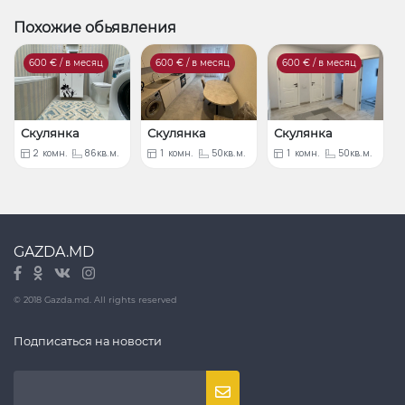
Похожие обьявления
600
€ / в месяц
600
€ / в месяц
600
€ / в месяц
Скулянка
Скулянка
Скулянка
2
комн.
86кв.м.
1
комн.
50кв.м.
1
комн.
50кв.м.
GAZDA.MD
© 2018 Gazda.md. All rights reserved
Подписаться на новости