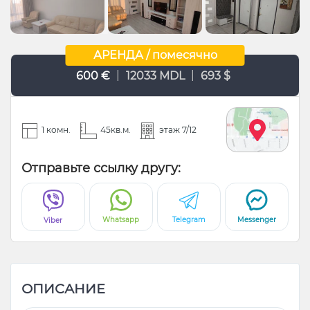
АРЕНДА / помесячно
|
|
600 €
12033 MDL
693 $
1 комн.
45кв.м.
этаж 7/12
Отправьте ссылку другу:
Whatsapp
Telegram
Messenger
Viber
ОПИСАНИЕ