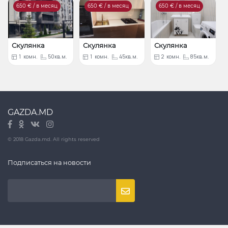
650
€ / в месяц
650
€ / в месяц
650
€ / в месяц
Скулянка
Скулянка
Скулянка
1
комн.
50кв.м.
1
комн.
45кв.м.
2
комн.
85кв.м.
GAZDA.MD
© 2018 Gazda.md. All rights reserved
Подписаться на новости