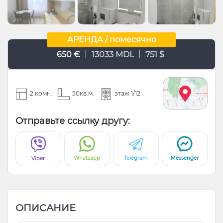
АРЕНДА / помесячно
|
|
650 €
13033 MDL
751 $
2 комн.
50кв.м.
этаж 1/12
Отправьте ссылку другу:
Whatsapp
Telegram
Messenger
Viber
ОПИСАНИЕ