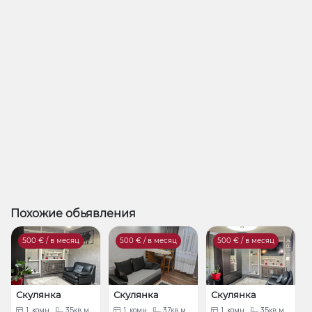
Похожие обьявления
500
€ / в месяц
500
€ / в месяц
500
€ / в месяц
Скулянка
Скулянка
Скулянка
1
комн.
35кв.м.
1
комн.
37кв.м.
1
комн.
35кв.м.