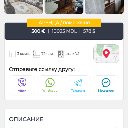
АРЕНДА / помесячно
|
|
500 €
10025 MDL
578 $
3 комн.
72кв.м.
этаж 1/5
Отправьте ссылку другу:
Whatsapp
Telegram
Messenger
Viber
ОПИСАНИЕ