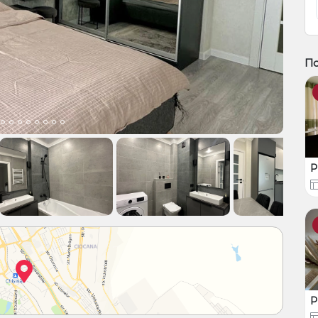
П
Р
Р