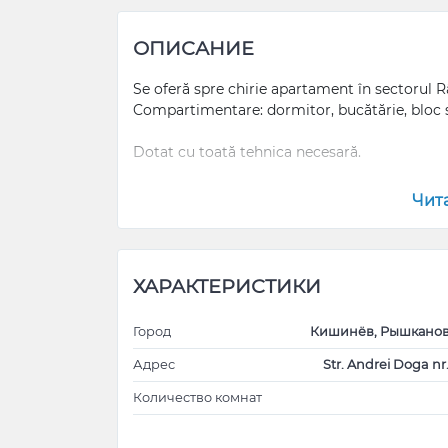
ОПИСАНИЕ
Se oferă spre chirie apartament în sectorul R
Compartimentare: dormitor, bucătărie, bloc sa
Dotat cu toată tehnica necesară.
Posibil de închiriat și pe termen scurt. Minim 
Чит
ХАРАКТЕРИСТИКИ
Город
Кишинёв, Рышканов
Адрес
Str. Andrei Doga nr
Количество комнат