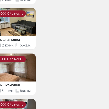
600
€ / в месяц
ышкановка
2
комн.
55кв.м.
600
€ / в месяц
ышкановка
3
комн.
84кв.м.
600
€ / в месяц