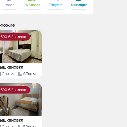
Whatsapp
Telegram
Messenger
Viber
охожие
600
€ / в месяц
ышкановка
2
комн.
67кв.м.
600
€ / в месяц
ышкановка
2
комн.
52кв.м.