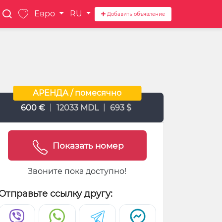
Евро
RU
Добавить объявление
АРЕНДА / помесячно
|
|
600 €
12033 MDL
693 $
Показать номер
Звоните пока доступно!
Отправьте ссылку другу: