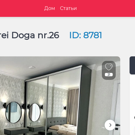
Дом
Статьи
ei Doga nr.26
ID: 8781
21