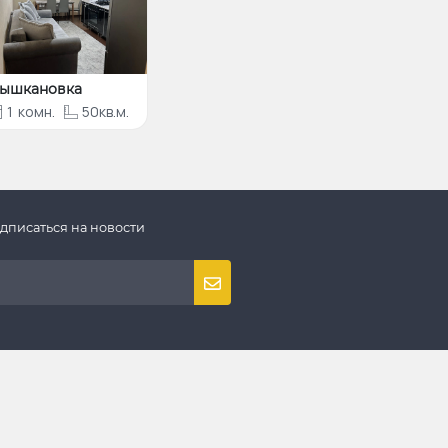
ышкановка
1
комн.
50кв.м.
дписаться на новости