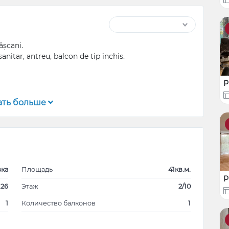
âșcani.
nitar, antreu, balcon de tip închis.
Р
2 luni.
ать больше
ка
Площадь
41кв.м.
Р
.26
Этаж
2/10
1
Количество балконов
1