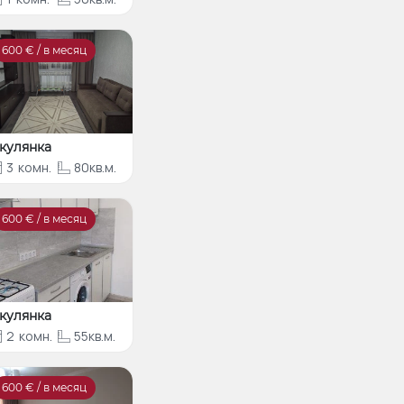
600
€ / в месяц
кулянка
3
комн.
80кв.м.
600
€ / в месяц
кулянка
2
комн.
55кв.м.
600
€ / в месяц