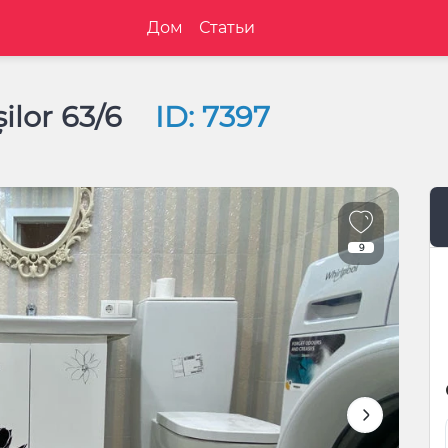
Дом
Статьи
șilor 63/6
ID: 7397
9