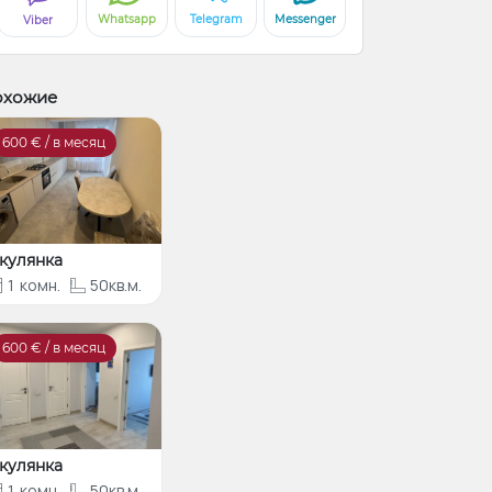
Whatsapp
Telegram
Messenger
Viber
охожие
600
€ / в месяц
кулянка
1
комн.
50кв.м.
600
€ / в месяц
кулянка
1
комн.
50кв.м.