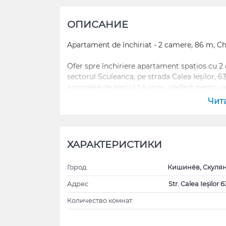
ОПИСАНИЕ
Apartament de închiriat - 2 camere, 86 m, Chi
Ofer spre închiriere apartament spațios cu 2 
sectorul Sculeanca, pe strada Calea Ieșilor, 6
apropiere de parcul La izvor, perfect pentru pl
Чит
Living
Echipat cu tot necesarul
Bucătărie mobilată și echipată cu electrocasnic
Apartamentul este luminos si spatios.
ХАРАКТЕРИСТИКИ
Город
Кишинёв, Скуля
Preț chirie: 600 € lunar.
Адрес
Str. Calea Ieșilor 6
Pentru mai multe informații și vizionări, nu 
Количество комнат
Сдается квартира!