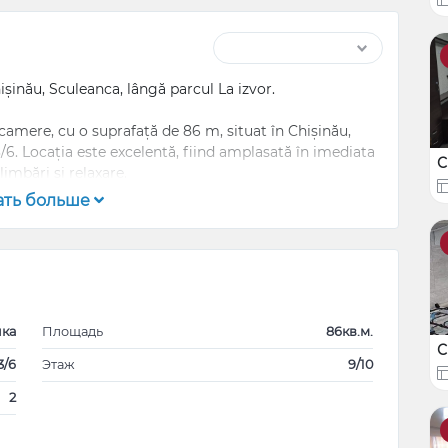
șinău, Sculeanca, lângă parcul La izvor.
camere, cu o suprafață de 86 m, situat în Chișinău,
3/6. Locația este excelentă, fiind amplasată în imediata
С
imbări și relaxare.
ать больше
e: frigider, plită, cuptor, chiuvetă.
нка
Площадь
86кв.м.
С
3/6
Этаж
9/10
ezitați să mă contactați la numărul de telefon: 0693057
2