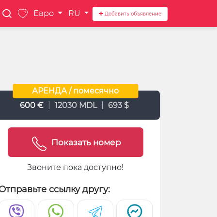
Евро
RU
Добавить объявление
АРЕНДА / помесячно
|
|
600 €
12030 MDL
693 $
Показать номер
Звоните пока доступно!
Отправьте ссылку другу: