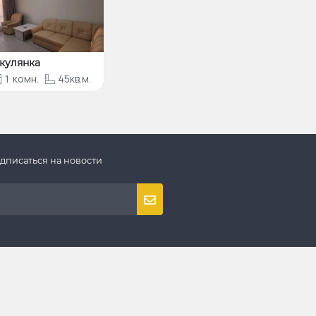
кулянка
1
комн.
45кв.м.
дписаться на новости