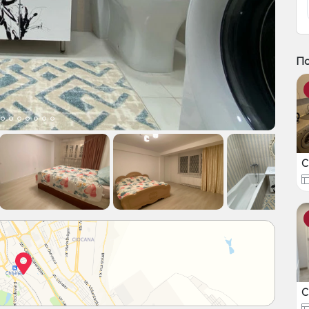
П
С
С