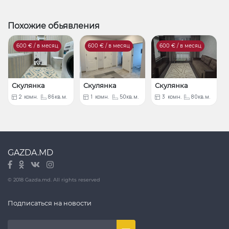
Похожие обьявления
600
€ / в месяц
600
€ / в месяц
600
€ / в месяц
Скулянка
Скулянка
Скулянка
2
комн.
86кв.м.
1
комн.
50кв.м.
3
комн.
80кв.м.
GAZDA.MD
© 2018 Gazda.md. All rights reserved
Подписаться на новости