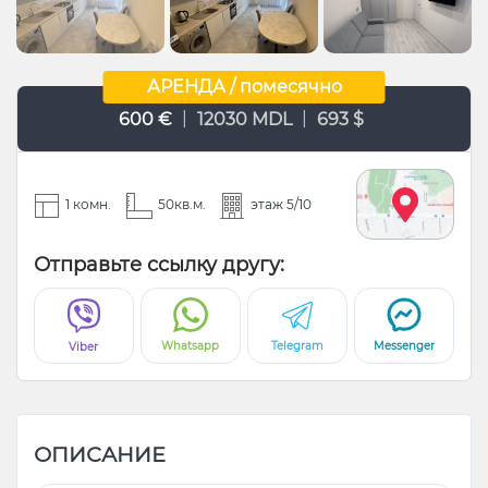
АРЕНДА / помесячно
|
|
600 €
12030 MDL
693 $
1 комн.
50кв.м.
этаж 5/10
Отправьте ссылку другу:
Whatsapp
Telegram
Messenger
Viber
ОПИСАНИЕ