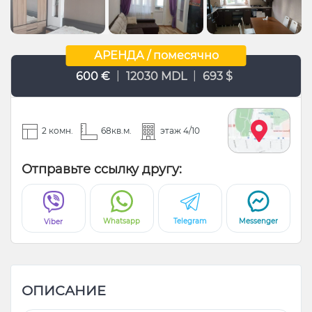
АРЕНДА / помесячно
|
|
600 €
12030 MDL
693 $
2 комн.
68кв.м.
этаж 4/10
Отправьте ссылку другу:
Whatsapp
Telegram
Messenger
Viber
ОПИСАНИЕ