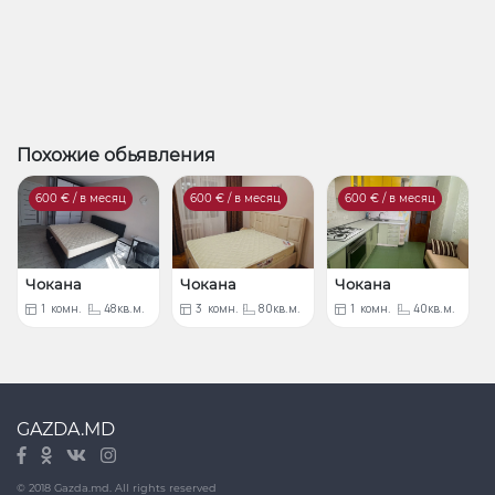
Похожие обьявления
600
€ / в месяц
600
€ / в месяц
600
€ / в месяц
Чокана
Чокана
Чокана
1
комн.
48кв.м.
3
комн.
80кв.м.
1
комн.
40кв.м.
GAZDA.MD
© 2018 Gazda.md. All rights reserved