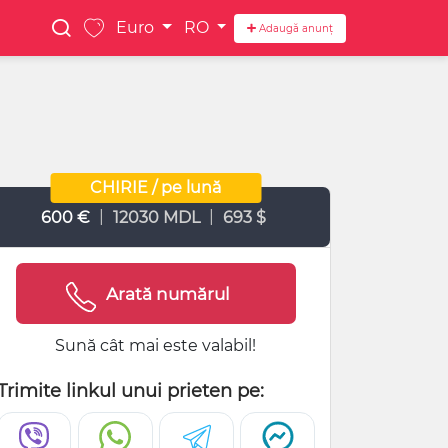
Euro
RO
Adaugă anunț
CHIRIE / pe lună
|
|
600 €
12030 MDL
693 $
Arată numărul
Sună cât mai este valabil!
Trimite linkul unui prieten pe: