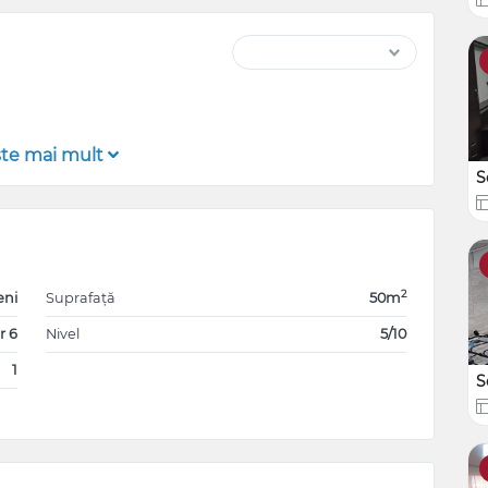
şte mai mult
S
2
eni
Suprafață
50m
r 6
Nivel
5/10
1
S