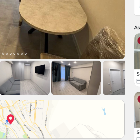
As
S
S