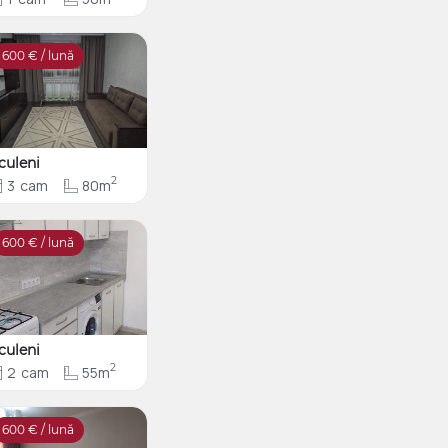
600
€ / lună
culeni
2
3
cam
80m
600
€ / lună
culeni
2
2
cam
55m
600
€ / lună