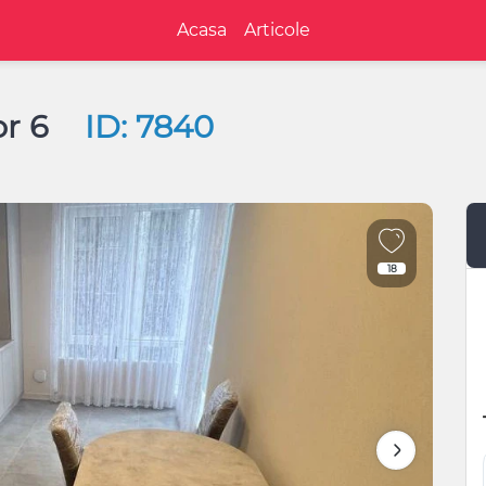
Acasa
Articole
lor 6
ID: 7840
18