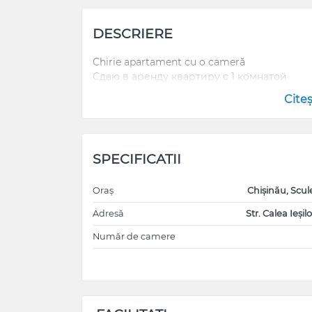
DESCRIERE
Chirie apartament cu o cameră
Сдаю в аренду квартиру с 1 комнатой
Cite
SPECIFICATII
Oraș
Chișinău, Scul
Adresă
Str. Calea Ieșilo
Număr de camere