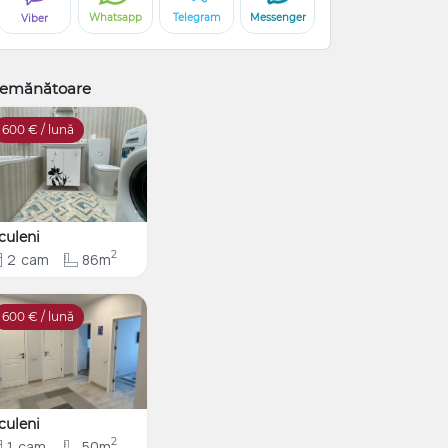
Whatsapp
Telegram
Messenger
Viber
emănătoare
600
€ / lună
culeni
2
2
cam
86m
600
€ / lună
culeni
2
1
cam
50m