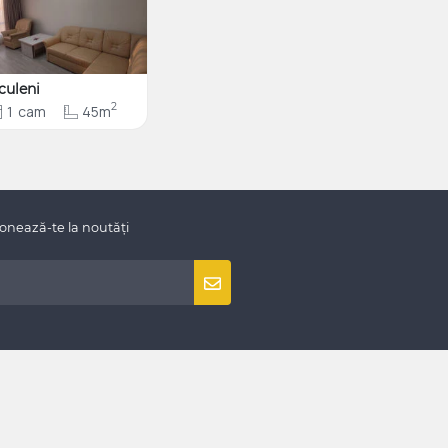
culeni
2
1
cam
45m
onează-te la noutăți