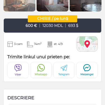
CHIRIE / pe lună
|
|
600 €
12030 MDL
693 $
2
3 cam
74m
et. 4/9
Trimite linkul unui prieten pe:
Whatsapp
Telegram
Messenger
Viber
DESCRIERE