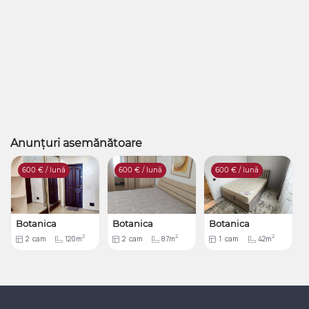
Anunțuri asemănătoare
600
€ / lună
600
€ / lună
600
€ / lună
Botanica
Botanica
Botanica
2
2
2
2
cam
120m
2
cam
87m
1
cam
42m