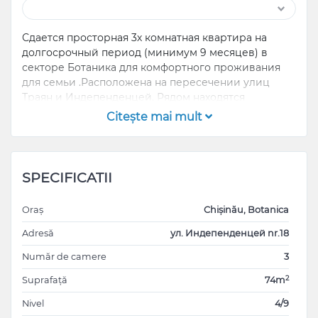
Сдается просторная 3х комнатная квартира на
долгосрочный период (минимум 9 месяцев) в
секторе Ботаника для комфортного проживания
для семьи .Расположена на пересечении улиц
Траян и Индепенденцей. Рядом находятся
магазины и остановки общественного транспорта
Citeşte mai mult
во все направления города. Квартира чистая,
ухоженная и готова к заселению. Оборудована
всей необходимой мебелью и техникой, включая
кондиционер и индивидуальный газовый котел
SPECIFICATII
для отопления в зимний период. Для получения
дополнительной информации звоните по номеру
Oraș
Chișinău, Botanica
телефона.
Adresă
ул. Индепенденцей nr.18
Număr de camere
3
2
Suprafață
74m
Nivel
4/9