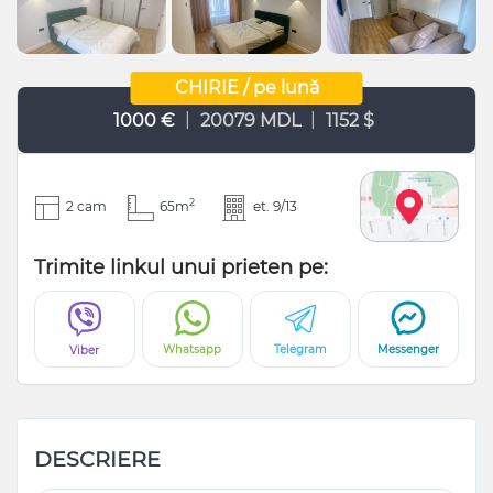
CHIRIE / pe lună
|
|
1000 €
20079 MDL
1152 $
2
2 cam
65m
et. 9/13
Trimite linkul unui prieten pe:
Whatsapp
Telegram
Messenger
Viber
DESCRIERE