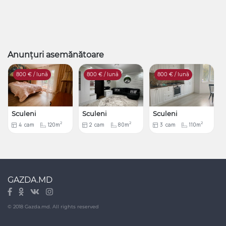
Anunțuri asemănătoare
800
€ / lună
800
€ / lună
800
€ / lună
Sculeni
Sculeni
Sculeni
2
2
2
4
cam
120m
2
cam
80m
3
cam
110m
GAZDA.MD
© 2018 Gazda.md. All rights reserved