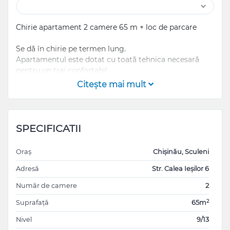
Chirie apartament 2 camere 65 m + loc de parcare
Se dă în chirie pe termen lung.
Apartamentul este dotat cu toată tehnica necesară
pentru un trai confortabil.
Frigider , microunde , mașină de spălat veselă,
Citeşte mai mult
fierbător, mașină de spălat haine, mașină de uscat
hainele, aspirator.
Este conectat wifi 1000 mb/s + TV.
SPECIFICATII
Balcon la bucătărie și priveliște panoramică în living.
Oraș
Chișinău, Sculeni
Loc de parcare în parcarea subterană.
Adresă
Str. Calea Ieșilor 6
Compania de construcții Artima , Calea Ieșilor 6
Număr de camere
2
2
Suprafață
65m
Nivel
9/13