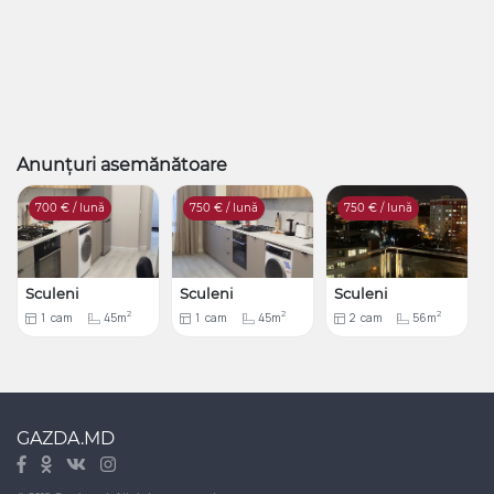
Anunțuri asemănătoare
700
€ / lună
750
€ / lună
750
€ / lună
Sculeni
Sculeni
Sculeni
2
2
2
1
cam
45m
1
cam
45m
2
cam
56m
GAZDA.MD