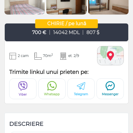
CHIRIE / pe lună
|
|
700 €
14042 MDL
807 $
2
2 cam
70m
et. 2/9
Trimite linkul unui prieten pe:
Whatsapp
Telegram
Messenger
Viber
DESCRIERE