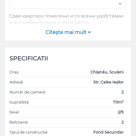
Сдаю квартиру помесячно и со всеми удобствами
и все мебелирована и интнрнетом
Citeşte mai mult
SPECIFICATII
Oraș
Chișinău, Sculeni
Adresă
Str. Calea Ieșilor
Număr de camere
2
2
Suprafață
70m
Nivel
2/9
Balcoane
2
Tipul de construcție
Fond Secundar