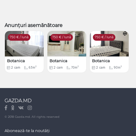
Anunțuri asemănătoare
750
€ / lună
750
€ / lună
750
€ / lună
Botanica
Botanica
Botanica
2
2
2
2
cam
63m
2
cam
70m
2
cam
90m
GAZDA.MD
© 2018 Gazda.md. All rights reserved
Abonează-te la noutăți