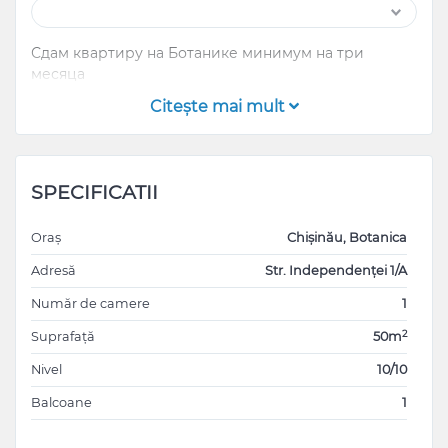
Сдам квартиру на Ботанике минимум на три
месяца
Citeşte mai mult
SPECIFICATII
Oraș
Chișinău, Botanica
Adresă
Str. Independenței 1/A
Număr de camere
1
2
Suprafață
50m
Nivel
10/10
Balcoane
1