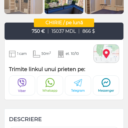
CHIRIE / pe lună
|
|
750 €
15037 MDL
866 $
2
1 cam
50m
et. 10/10
Trimite linkul unui prieten pe:
Whatsapp
Telegram
Messenger
Viber
DESCRIERE