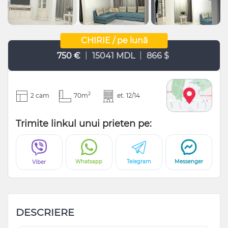
CHIRIE / pe lună
|
|
750 €
15041 MDL
866 $
2
2 cam
70m
et. 12/14
Trimite linkul unui prieten pe:
Whatsapp
Telegram
Messenger
Viber
DESCRIERE