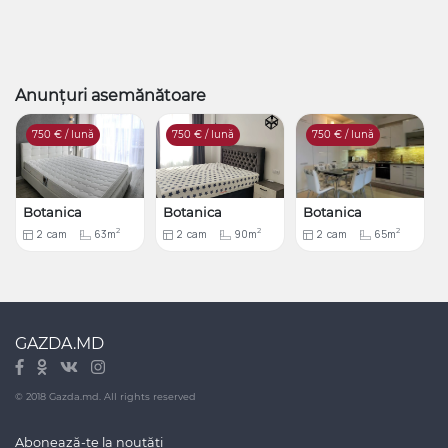
Anunțuri asemănătoare
750
€ / lună
750
€ / lună
750
€ / lună
Botanica
Botanica
Botanica
2
2
2
2
cam
63m
2
cam
90m
2
cam
65m
GAZDA.MD
© 2018 Gazda.md. All rights reserved
Abonează-te la noutăți