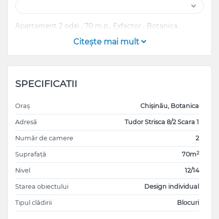
Apartament 2 odai , 70 m.p., Exfactor , Botanica.
Citeşte mai mult
SPECIFICATII
Oraș
Chișinău, Botanica
Adresă
Tudor Strisca 8/2 Scara 1
Număr de camere
2
2
Suprafață
70m
Nivel
12/14
Starea obiectului
Design individual
Tipul clădirii
Blocuri