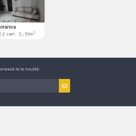
otanica
2
2
cam
55m
onează-te la noutăți