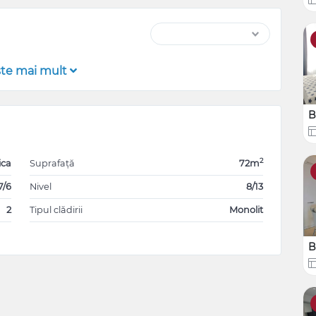
şte mai mult
B
2
ica
Suprafață
72m
7/6
Nivel
8/13
2
Tipul clădirii
Monolit
B