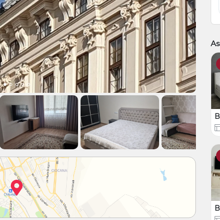
As
B
B