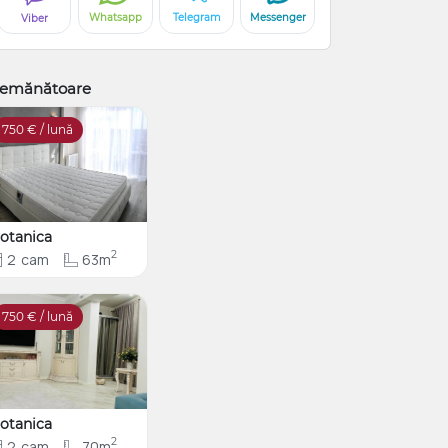
Whatsapp
Telegram
Messenger
Viber
emănătoare
750
€ / lună
otanica
2
2
cam
63m
750
€ / lună
otanica
2
2
cam
70m