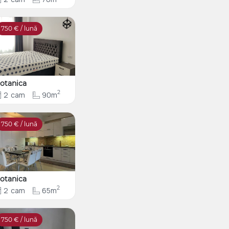
750
€ / lună
otanica
2
2
cam
90m
750
€ / lună
otanica
2
2
cam
65m
750
€ / lună