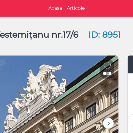
Acasa
Articole
Testemițanu nr.17/6
ID: 8951
25