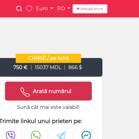
Euro
RO
Adaugă anunț
CHIRIE / pe lună
|
|
750 €
15037 MDL
866 $
Arată numărul
Sună cât mai este valabil!
Trimite linkul unui prieten pe: