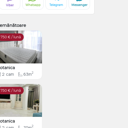
Whatsapp
Telegram
Messenger
Viber
emănătoare
750
€ / lună
otanica
2
2
cam
63m
750
€ / lună
otanica
2
2
cam
70m