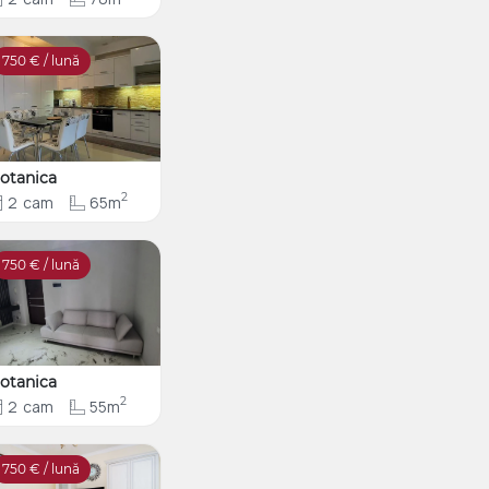
750
€ / lună
otanica
2
2
cam
65m
750
€ / lună
otanica
2
2
cam
55m
750
€ / lună