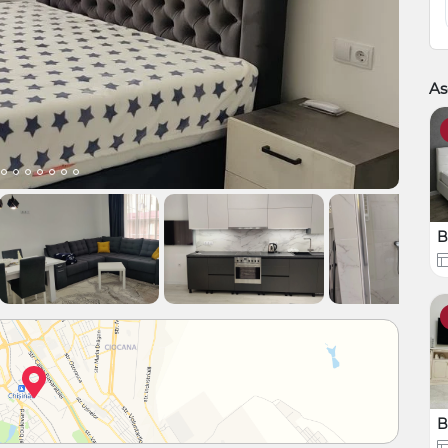
As
B
B