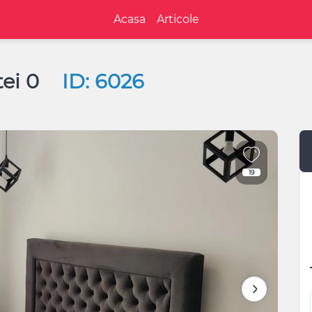
Acasa
Articole
tei 0
ID: 6026
19