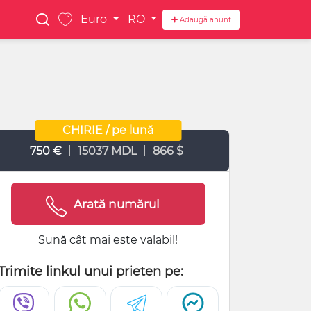
Euro
RO
Adaugă anunț
CHIRIE / pe lună
|
|
750 €
15037 MDL
866 $
Arată numărul
Sună cât mai este valabil!
Trimite linkul unui prieten pe: