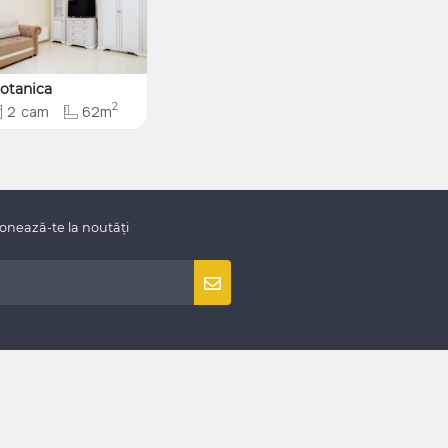
otanica
2
2
cam
62m
onează-te la noutăți