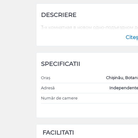
DESCRIERE
3-х комнатная в новом одно-подъездном до
Cite
SPECIFICATII
Oraș
Chișinău, Botan
Adresă
Independente
Număr de camere
FACILITATI