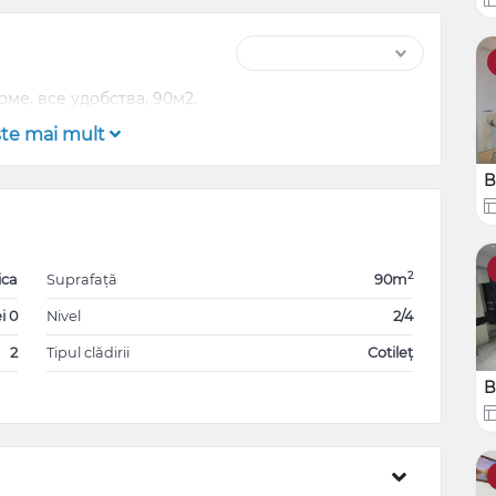
ме, все удобства, 90м2.
şte mai mult
B
2
ica
Suprafață
90m
i 0
Nivel
2/4
2
Tipul clădirii
Cotileț
B