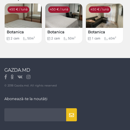
450
€ / lună
450
€ / lună
450
€ / lună
Botanica
Botanica
Botanica
2
2
2
2
cam
50m
2
cam
50m
1
cam
40m
GAZDA.MD
© 2018 Gazda.md. All rights reserved
Abonează-te la noutăți