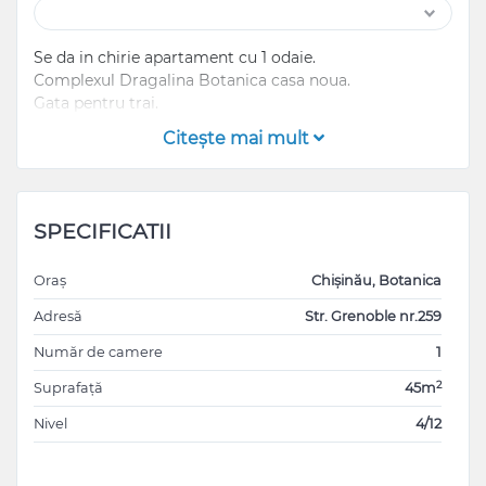
Se da in chirie apartament cu 1 odaie.
Complexul Dragalina Botanica casa noua.
Gata pentru trai.
Citeşte mai mult
SPECIFICATII
Oraș
Chișinău, Botanica
Adresă
Str. Grenoble nr.259
Număr de camere
1
2
Suprafață
45m
Nivel
4/12