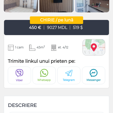
CHIRIE / pe lună
|
|
450 €
9027 MDL
519 $
2
1 cam
45m
et. 4/12
Trimite linkul unui prieten pe:
Whatsapp
Telegram
Messenger
Viber
DESCRIERE