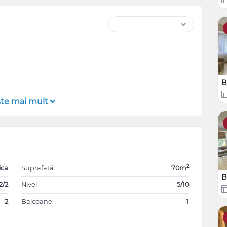
B
şte mai mult
2
ica
Suprafață
70m
B
2/2
Nivel
5/10
2
Balcoane
1