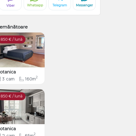
Whatsapp
Telegram
Messenger
Viber
emănătoare
850
€ / lună
otanica
2
3
cam
160m
850
€ / lună
otanica
2
2
cam
65m