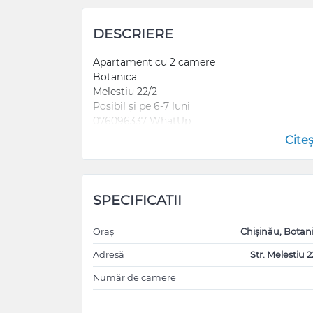
DESCRIERE
Apartament cu 2 camere
Botanica
Melestiu 22/2
Posibil și pe 6-7 luni
076096337 WhatUp
Cite
SPECIFICATII
Oraș
Chișinău, Botan
Adresă
Str. Melestiu 2
Număr de camere