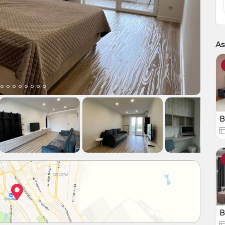
As
B
B