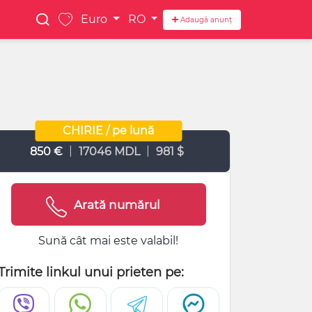
Euro
RO
Adaugă anunț
CHIRIE / pe lună
|
|
850 €
17046 MDL
981 $
Arată numărul
Sună cât mai este valabil!
Trimite linkul unui prieten pe: