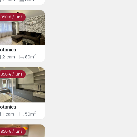
850
€ / lună
otanica
2
2
cam
80m
850
€ / lună
otanica
2
1
cam
50m
850
€ / lună