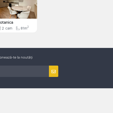
otanica
2
2
cam
81m
onează-te la noutăți