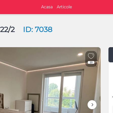
Acasa
Articole
 22/2
ID: 7038
20