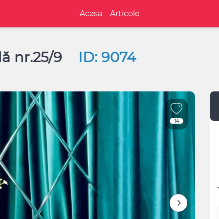
Acasa
Articole
ă nr.25/9
ID: 9074
14