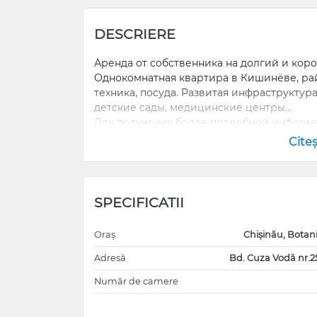
DESCRIERE
Аренда от собственника на долгий и кор
Однокомнатная квартира в Кишинёве, райо
техника, посуда. Развитая инфраструктура
детские сады, медицинские центры...
Для получения более подробной информ
оставленный или на Viber
Cite
SPECIFICATII
Oraș
Chișinău, Botan
Adresă
Bd. Cuza Vodă nr.2
Număr de camere