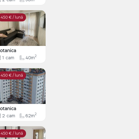
450
€ / lună
otanica
2
1
cam
40m
450
€ / lună
otanica
2
2
cam
62m
450
€ / lună