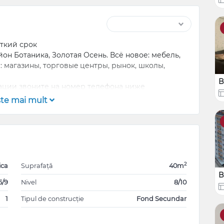
откий срок
н Ботаника, Золотая Осень. Всё новое: мебель,
: магазины, торговыe центры, рынок, школы,
B
ации звоните на номер телефона ниже
şte mai mult
2
ica
Suprafață
40m
B
5/9
Nivel
8/10
1
Tipul de construcție
Fond Secundar