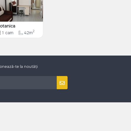
otanica
2
1
cam
42m
onează-te la noutăți