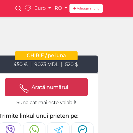
Euro
RO
Adaugă anunț
CHIRIE / pe lună
|
|
450 €
9023 MDL
520 $
Arată numărul
Sună cât mai este valabil!
Trimite linkul unui prieten pe: