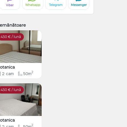
Whatsapp
Telegram
Messenger
Viber
emănătoare
450
€ / lună
otanica
2
2
cam
50m
450
€ / lună
otanica
2
2
cam
50m