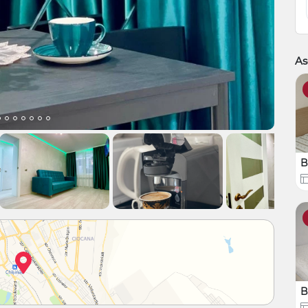
As
B
B