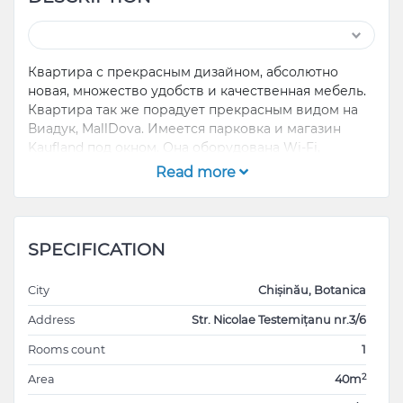
Квартира с прекрасным дизайном, абсолютно
новая, множество удобств и качественная мебель.
Квартира так же порадует прекрасным видом на
Виадук, MallDova. Имеется парковка и магазин
Kaufland под окном. Она оборудована Wi-Fi,
кондиционер, стиральная машина, сушильная
Read more
машина, холодильник, микроволновая печь, два
телевизора, пылесос и автономное отопление .
Вообщем 40 м2, одна спальня, маленький ливинг,
коридор, кухня и ванная комната. Квартира в
SPECIFICATION
ожидании ответственного хозяина, звоните или
пишите для дополнительной информации.
City
Chișinău, Botanica
Address
Str. Nicolae Testemițanu nr.3/6
Rooms count
1
2
Area
40m