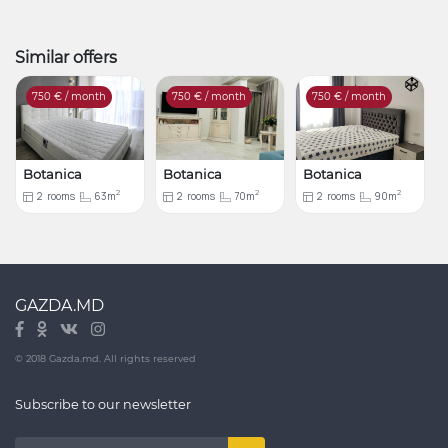
Similar offers
750
€ / month
750
€ / month
750
€ / month
Botanica
Botanica
Botanica
2
2
2
2
rooms
63m
2
rooms
70m
2
rooms
90m
GAZDA.MD
© 2018 Gazda.md. All rights reserved
Subscribe to our newsletter