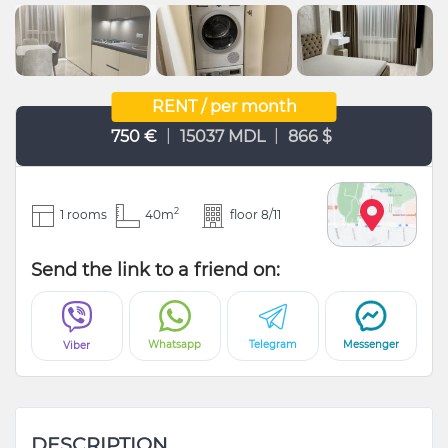
RENT / per month
|
|
750 €
15037 MDL
866 $
2
1 rooms
40m
floor 8/11
Send the link to a friend on:
Whatsapp
Telegram
Messenger
Viber
DESCRIPTION