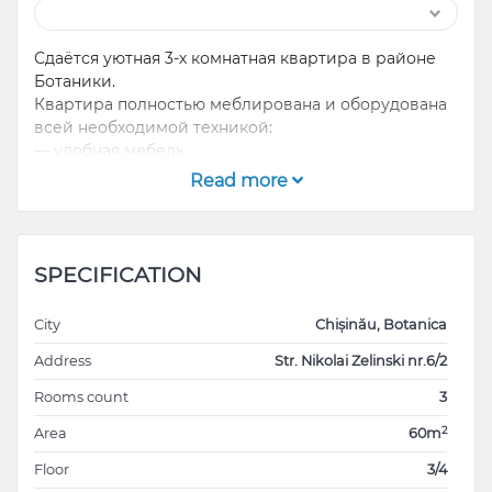
Сдаётся уютная 3-х комнатная квартира в районе
Ботаники.
Квартира полностью меблирована и оборудована
всей необходимой техникой:
— удобная мебель,
— стиральная машина,
Read more
— Wi-Fi,
— кухня с посудой и техникой.
SPECIFICATION
Заезжай и живи без забот!
City
Chișinău, Botanica
Рядом магазины, остановки, парки
Address
Str. Nikolai Zelinski nr.6/2
Rooms count
3
Цена: 750 евро в месяц + коммунальные услуги.
Адрес: ул. Николае Зиленски 6/2
2
Area
60m
Floor
3/4
WhatsApp: +37361123527