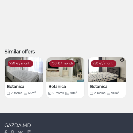
Similar offers
750
€ / month
750
€ / month
750
€ / month
Botanica
Botanica
Botanica
2
2
2
2
rooms
63m
2
rooms
70m
2
rooms
90m
GAZDA.MD