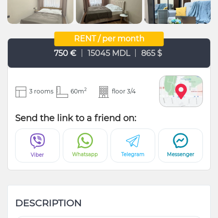
RENT / per month
|
|
750 €
15045 MDL
865 $
2
3 rooms
60m
floor 3/4
Send the link to a friend on:
Whatsapp
Telegram
Messenger
Viber
DESCRIPTION