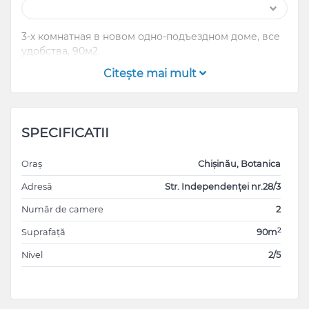
3-х комнатная в новом одно-подъездном доме, все
удобства, 90м2.
Citeşte mai mult
SPECIFICATII
Oraș
Chișinău, Botanica
Adresă
Str. Independenței nr.28/3
Număr de camere
2
2
Suprafață
90m
Nivel
2/5