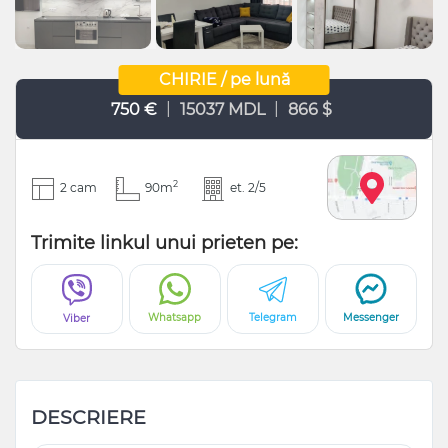
CHIRIE / pe lună
|
|
750 €
15037 MDL
866 $
2
2 cam
90m
et. 2/5
Trimite linkul unui prieten pe:
Whatsapp
Telegram
Messenger
Viber
DESCRIERE