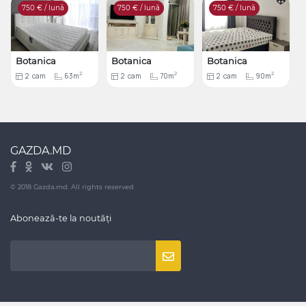
750
€ / lună
750
€ / lună
750
€ / lună
Botanica
Botanica
Botanica
2
2
2
2
cam
63m
2
cam
70m
2
cam
90m
GAZDA.MD
© 2018 Gazda.md. All rights reserved
Abonează-te la noutăți