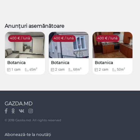
Anunțuri asemănătoare
400
€ / lună
400
€ / lună
400
€ / lună
Botanica
Botanica
Botanica
2
2
2
1
cam
45m
2
cam
68m
2
cam
50m
GAZDA.MD
© 2018 Gazda.md. All rights reserved
Abonează-te la noutăți