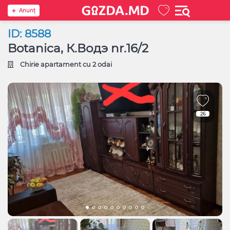
Anunţ
ID: 8588
Botanica, К.Водэ nr.16/2
Chirie apartament cu 2 odai
26