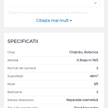
Сдаётся 2-х комнатная квартира на Ботанике
Citeşte mai mult
SPECIFICATII
Oraș
Chișinău, Botanica
Adresă
К.Водэ nr.16/2
Număr de camere
2
2
Suprafață
46m
Nivel
5/5
Balcoane
2
Starea obiectului
Reparație cosmetică
Tipul de construcție
Fond Secundar