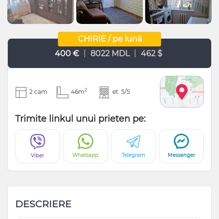
CHIRIE / pe lună
|
|
400 €
8022 MDL
462 $
2
2 cam
46m
et. 5/5
Trimite linkul unui prieten pe:
Whatsapp
Telegram
Messenger
Viber
DESCRIERE