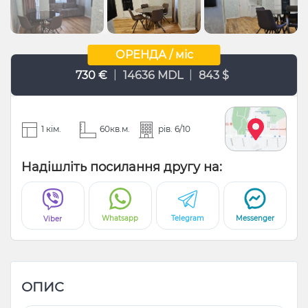
ОРЕНДА / міс
|
|
730 €
14636 MDL
843 $
1 кім.
60кв.м.
рів. 6/10
Надішліть посилання другу на:
Whatsapp
Telegram
Messenger
Viber
ОПИС