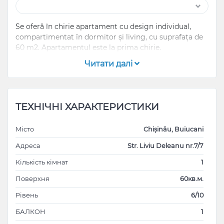
Se oferă în chirie apartament cu design individual,
compartimentat în dormitor și living, cu suprafața de
60 m2. Apartamentul este la prima chirie.
Читати далі
ТЕХНІЧНІ ХАРАКТЕРИСТИКИ
Місто
Chișinău, Buiucani
Адреса
Str. Liviu Deleanu nr.7/7
Кількість кімнат
1
Поверхня
60кв.м.
Рівень
6/10
БАЛКОН
1