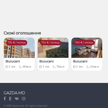
Схожі оголошення
730
€ / місяць
724
€ / місяць
740
€ / місяць
Buiucani
Buiucani
Buiucani
2
кім.
68кв.м.
3
кім.
75кв.м.
2
кім.
60кв.м.
GAZDA.MD
© 2018 Gazda.md. All rights reserved