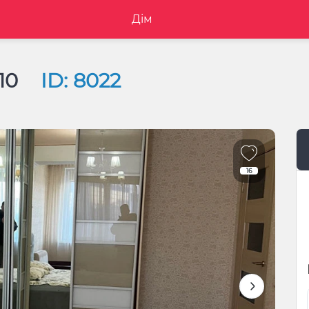
Дім
 10
ID: 8022
16