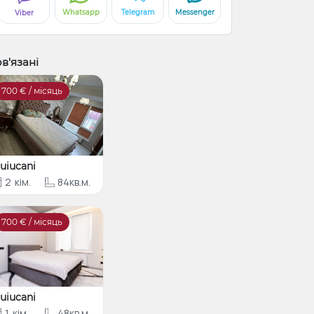
Whatsapp
Telegram
Messenger
Viber
в'язані
700
€ / місяць
uiucani
2
кім.
84кв.м.
700
€ / місяць
uiucani
1
кім.
48кв.м.