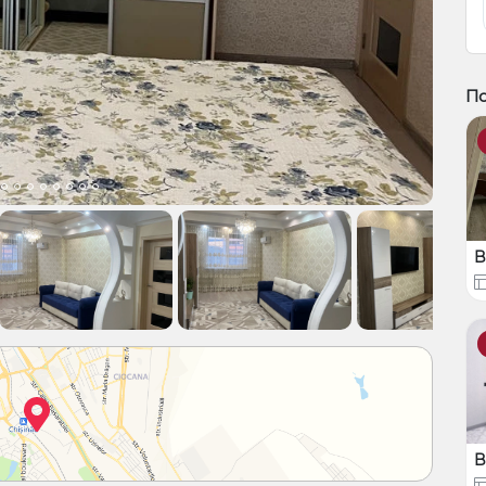
По
B
B