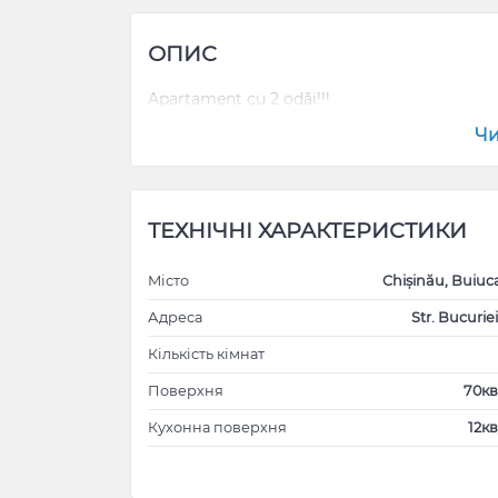
ОПИС
Apartament cu 2 odăi!!!
Чи
ТЕХНІЧНІ ХАРАКТЕРИСТИКИ
Місто
Chișinău, Buiuc
Адреса
Str. Bucuriei
Кількість кімнат
Поверхня
70кв
Кухонна поверхня
12кв