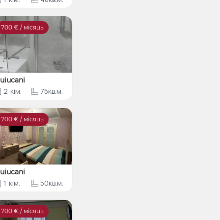
700
€ / місяць
uiucani
2
кім.
75кв.м.
700
€ / місяць
uiucani
1
кім.
50кв.м.
700
€ / місяць