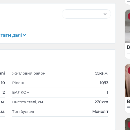
тати далі
B
ani
Житловий район
55кв.м.
 10
Рівень
10/13
2
БАЛКОН
1
B
.м.
Висота стелі, см
270 cm
.м.
Тип будівлі
Моноліт