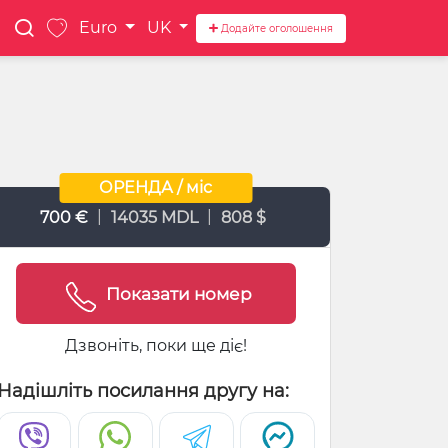
Euro
UK
Додайте оголошення
ОРЕНДА / міс
|
|
700 €
14035 MDL
808 $
Показати номер
Дзвоніть, поки ще діє!
Надішліть посилання другу на: