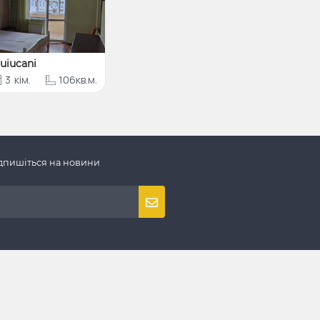
uiucani
3
кім.
106кв.м.
дпишіться на новини