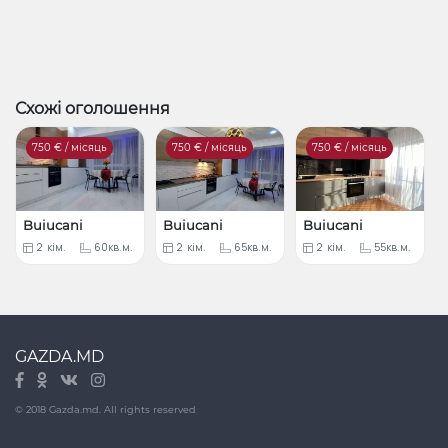
Схожі оголошення
750
€ / місяць
750
€ / місяць
750
€ / місяць
Buiucani
Buiucani
Buiucani
2
кім.
60кв.м.
2
кім.
65кв.м.
2
кім.
55кв.м.
GAZDA.MD
© 2018 Gazda.md. All rights reserved