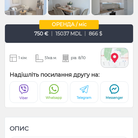
ОРЕНДА / міс
|
|
750 €
15037 MDL
866 $
1 кім.
51кв.м.
рів. 8/10
Надішліть посилання другу на:
Whatsapp
Telegram
Messenger
Viber
ОПИС