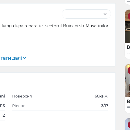
lving dupa reparatie...sectorul Buicani.str.Musatinilor
B
тати далі
й после ремонта... сектор Буикани
ты, пожалуйста, не связывайтесь со мной.
ani
Поверхня
60кв.м.
B
113
Рівень
3/17
2