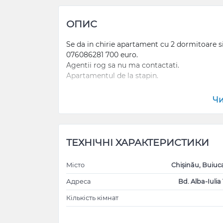
ОПИС
Se da in chirie apartament cu 2 dormitoare si 
076086281 700 euro.
Agentii rog sa nu ma contactati.
Apartamentul de la stapin.
Чи
Сдается квартира с 2 спальнями и гостино
ул.Мусатинилор 076086281 700 евро. Аген
Хозяйская квартира.
ТЕХНІЧНІ ХАРАКТЕРИСТИКИ
Місто
Chișinău, Buiuc
Адреса
Bd. Alba-Iulia 
Кількість кімнат