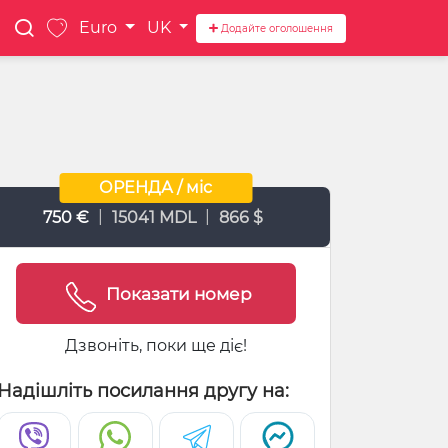
Euro
UK
Додайте оголошення
ОРЕНДА / міс
|
|
750 €
15041 MDL
866 $
Показати номер
Дзвоніть, поки ще діє!
Надішліть посилання другу на: