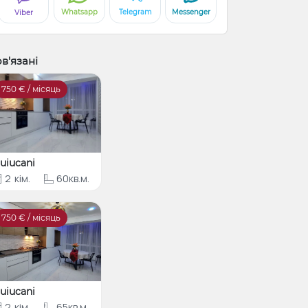
Whatsapp
Telegram
Messenger
Viber
в'язані
750
€ / місяць
uiucani
2
кім.
60кв.м.
750
€ / місяць
uiucani
2
кім.
65кв.м.