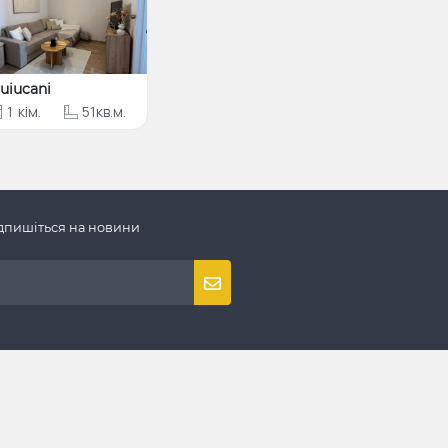
uiucani
1
кім.
51кв.м.
дпишіться на новини