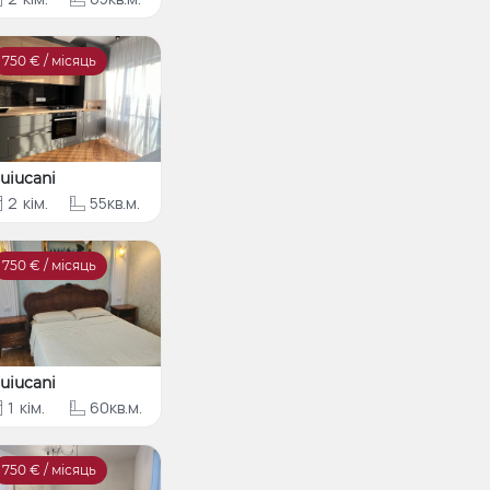
750
€ / місяць
uiucani
2
кім.
55кв.м.
750
€ / місяць
uiucani
1
кім.
60кв.м.
750
€ / місяць