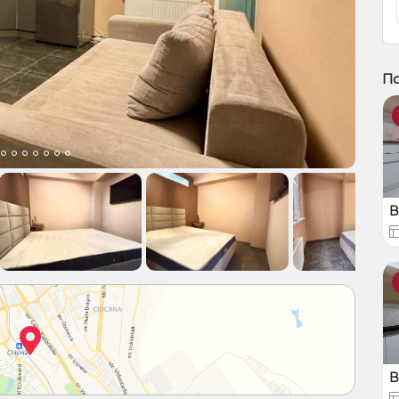
По
B
B