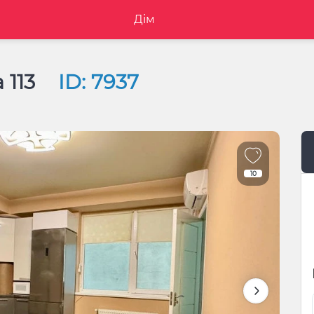
Дім
a 113
ID: 7937
10