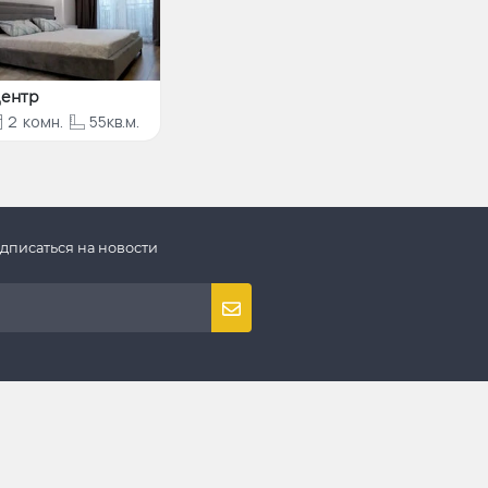
ентр
2
комн.
55кв.м.
дписаться на новости