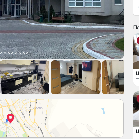
П
Ц
Ц