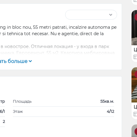
ving in bloc nou, 55 metri patrati, incalzire autonoma pe
 si tehnica tot necesar. Nu e agentie, direct de la
в новострое. Отличная локация - у входа в парк
Ц
енника. Евроремонт. 55 м2. Квартира меблирована
ик, кофемашина, стиральная машина.
ать больше
а от 3 месяцев, 3-6 месяцев - 800 €, на год 700€.
тр
Площадь
55кв.м.
Ц
6/1
Этаж
4/12
2