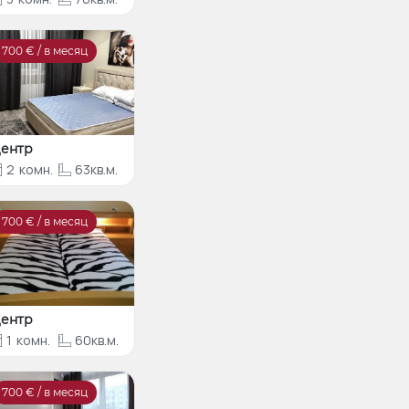
700
€ / в месяц
ентр
2
комн.
63кв.м.
700
€ / в месяц
ентр
1
комн.
60кв.м.
700
€ / в месяц