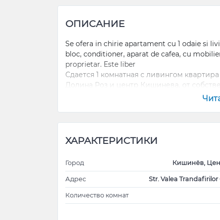
ОПИСАНИЕ
Se ofera in chirie apartament cu 1 odaie si li
bloc, conditioner, aparat de cafea, cu mobilier
proprietar. Este liber
Сдается 1 комнатная с ливингом квартира 
Долина Роз и центр Кишинева, от собств
полностью. Есть кондиционер, холодильн
Чит
Интернет и телевидение подключены. Аренд
Свободная, можно заселятся
ХАРАКТЕРИСТИКИ
Город
Кишинёв, Цен
Адрес
Str. Valea Trandafirilor 
Количество комнат