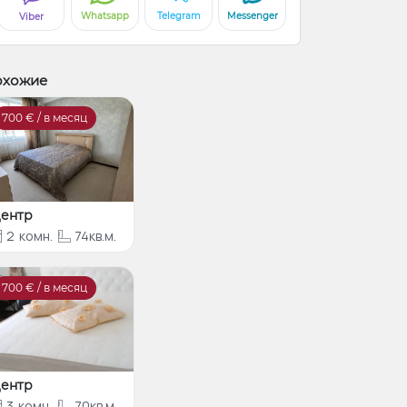
Whatsapp
Telegram
Messenger
Viber
охожие
700
€ / в месяц
ентр
2
комн.
74кв.м.
700
€ / в месяц
ентр
3
комн.
70кв.м.