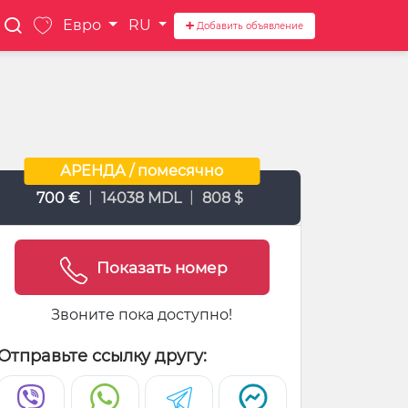
Евро
RU
Добавить объявление
АРЕНДА / помесячно
|
|
700 €
14038 MDL
808 $
Показать номер
Звоните пока доступно!
Отправьте ссылку другу: