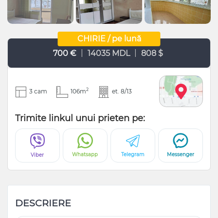
CHIRIE / pe lună
|
|
700 €
14035 MDL
808 $
2
3 cam
106m
et. 8/13
Trimite linkul unui prieten pe:
Whatsapp
Telegram
Messenger
Viber
DESCRIERE