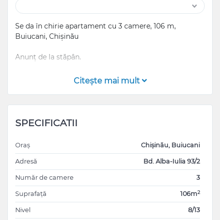
Se da în chirie apartament cu 3 camere, 106 m,
Buiucani, Chișinău
Anunț de la stăpân.
Are totul necesar pentru a locui.
Citeşte mai mult
-Mobilat
- Este foarte econom la comunale
Dispune de:
SPECIFICATII
-Interfon
-Geamuri termopan
Oraș
Chișinău, Buiucani
-Incalzire autonoma
-Parchet
Adresă
Bd. Alba-Iulia 93/2
-Vecini prietenosi si linistiti.
Număr de camere
3
Amplasare foarte buna:
2
Suprafață
106m
Magazin alimentar - chiar la coltul blocului.
Nivel
8/13
Green Hills, Supermarket Familia - 5 min pe jos.