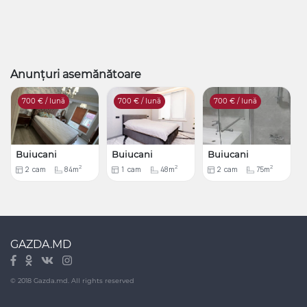
Anunțuri asemănătoare
700
€ / lună
700
€ / lună
700
€ / lună
Buiucani
Buiucani
Buiucani
2
2
2
2
cam
84m
1
cam
48m
2
cam
75m
GAZDA.MD
© 2018 Gazda.md. All rights reserved