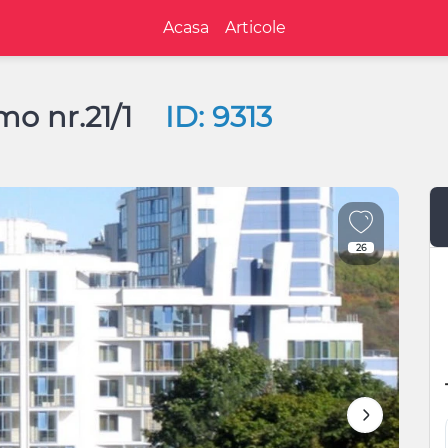
Acasa
Articole
imo nr.21/1
ID: 9313
26