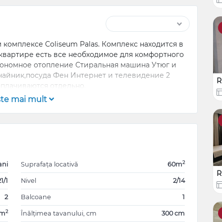
 комплексе Coliseum Palas. Комплекс находится в
квартире есть все необходимое для комфортного
ономное отопление Стиральная машина Утюг и
чайник,посуда Фен Интернет и телевидение 2
R
плачиваются отдельно.
şte mai mult
2
ani
Suprafața locativă
60m
R
1/1
Nivel
2/14
2
Balcoane
1
2
0m
Înălțimea tavanului, cm
300 cm