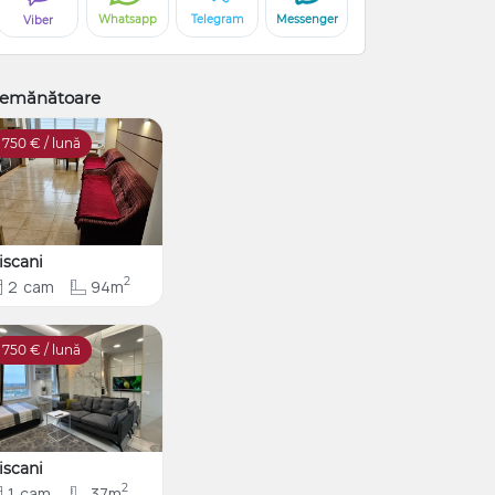
Whatsapp
Telegram
Messenger
Viber
emănătoare
750
€ / lună
iscani
2
2
cam
94m
750
€ / lună
iscani
2
1
cam
37m