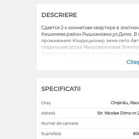
DESCRIERE
Сдается 2-х комнатная квартира в элитном
Кишиневе,район Рышкановки,ул.Димо. В 
проживания: Кондиционер зима-лето Авт
гладильная доска Микроволновка Электо
Телевизора smart Коммунальные услуги о
Cite
SPECIFICATII
Oraș
Chișinău, Risc
Adresă
Str. Nicolae Dimo nr.2
Număr de camere
Suprafață
6