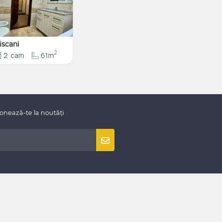
iscani
2
2
cam
61m
onează-te la noutăți