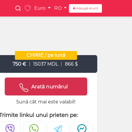
Euro
RO
Adaugă anunț
CHIRIE / pe lună
|
|
750 €
15037 MDL
866 $
Arată numărul
Sună cât mai este valabil!
Trimite linkul unui prieten pe: