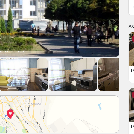
As
R
R