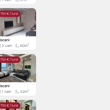
750
€ / lună
iscani
2
2
cam
60m
750
€ / lună
iscani
2
1
cam
42m
750
€ / lună