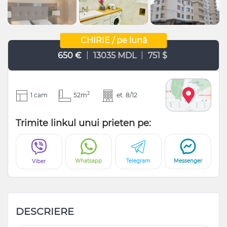
CHIRIE / pe lună
|
|
650 €
13035 MDL
751 $
2
1 cam
52m
et. 8/12
Trimite linkul unui prieten pe:
Whatsapp
Telegram
Messenger
Viber
DESCRIERE