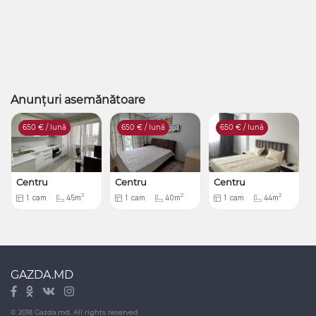
Anunțuri asemănătoare
650
€ / lună
650
€ / lună
650
€ / lună
Centru
Centru
Centru
2
2
2
1
cam
45m
1
cam
40m
1
cam
44m
GAZDA.MD
© 2018 Gazda.md. All rights reserved