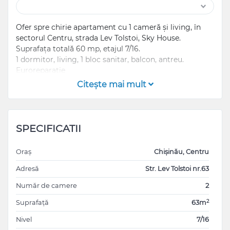
Ofer spre chirie apartament cu 1 cameră și living, în
sectorul Centru, strada Lev Tolstoi, Sky House.
Suprafața totală 60 mp, etajul 7/16.
1 dormitor, living, 1 bloc sanitar, balcon, antreu.
Euroreparatie
Încălzire autonomă
Citeşte mai mult
Bloc nou
Se permite cu animale pentru 2 gajuri
Se poate închiria și de la 3 luni
SPECIFICATII
Oraș
Chișinău, Centru
Adresă
Str. Lev Tolstoi nr.63
Număr de camere
2
2
Suprafață
63m
Nivel
7/16