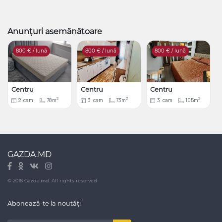
Anunțuri asemănătoare
800
€ / lună
800
€ / lună
800
€ / lună
Centru
Centru
Centru
2
2
2
2
cam
78m
3
cam
73m
3
cam
105m
GAZDA.MD
© 2018 Gazda.md. All rights reserved
Abonează-te la noutăți