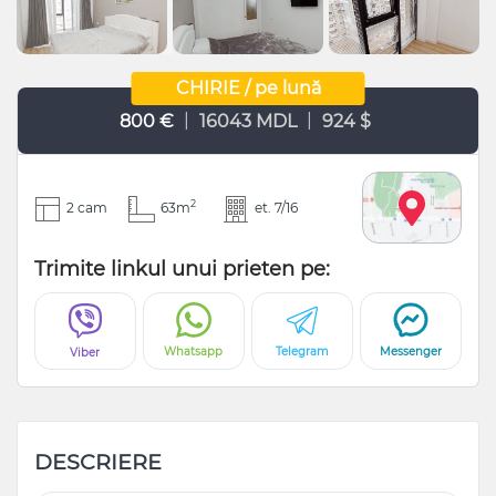
CHIRIE / pe lună
|
|
800 €
16043 MDL
924 $
2
2 cam
63m
et. 7/16
Trimite linkul unui prieten pe:
Whatsapp
Telegram
Messenger
Viber
DESCRIERE