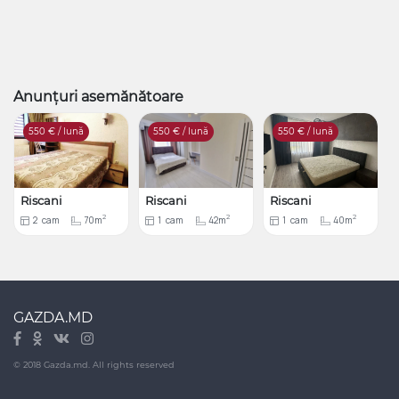
Anunțuri asemănătoare
550
€ / lună
550
€ / lună
550
€ / lună
Riscani
Riscani
Riscani
2
2
2
2
cam
70m
1
cam
42m
1
cam
40m
GAZDA.MD
© 2018 Gazda.md. All rights reserved