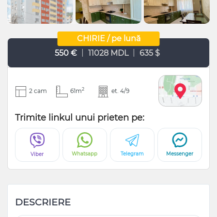
CHIRIE / pe lună
|
|
550 €
11028 MDL
635 $
2
2 cam
61m
et. 4/9
Trimite linkul unui prieten pe:
Whatsapp
Telegram
Messenger
Viber
DESCRIERE