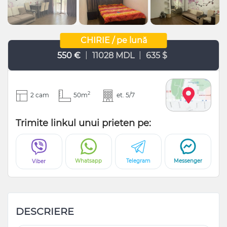
CHIRIE / pe lună
|
|
550 €
11028 MDL
635 $
2
2 cam
50m
et. 5/7
Trimite linkul unui prieten pe:
Whatsapp
Telegram
Messenger
Viber
DESCRIERE