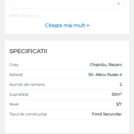
Alecu Russo 4
Citeşte mai mult
SPECIFICATII
Oraș
Chișinău, Riscani
Adresă
Str. Alecu Russo 4
Număr de camere
2
2
Suprafață
50m
Nivel
5/7
Tipul de construcție
Fond Secundar