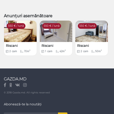
Anunțuri asemănătoare
550
€ / lună
550
€ / lună
550
€ / lună
Riscani
Riscani
Riscani
2
2
2
2
cam
70m
1
cam
42m
2
cam
50m
GAZDA.MD
© 2018 Gazda.md. All rights reserved
Abonează-te la noutăți