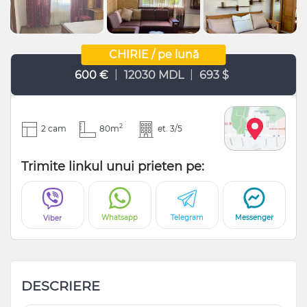
CHIRIE / pe lună
|
|
600 €
12030 MDL
693 $
2
2 cam
80m
et. 3/5
Trimite linkul unui prieten pe:
Whatsapp
Telegram
Messenger
Viber
DESCRIERE