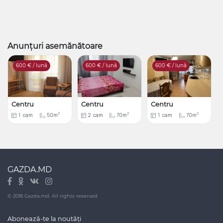
Anunțuri asemănătoare
600
€ / lună
600
€ / lună
600
€ / lună
Centru
Centru
Centru
2
2
2
1
cam
50m
2
cam
70m
1
cam
70m
GAZDA.MD
© 2018 Gazda.md. All rights reserved
Abonează-te la noutăți