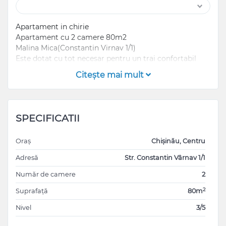
Apartament in chirie
Apartament cu 2 camere 80m2
Malina Mica(Constantin Virnav 1/1)
Este dotat cu tot necesar pentru un trai confortabil
Citeşte mai mult
SPECIFICATII
Oraș
Chișinău, Centru
Adresă
Str. Constantin Vârnav 1/1
Număr de camere
2
2
Suprafață
80m
Nivel
3/5