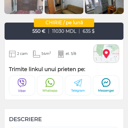
CHIRIE / pe lună
|
|
550 €
11030 MDL
635 $
2
2 cam
54m
et. 5/8
Trimite linkul unui prieten pe:
Whatsapp
Telegram
Messenger
Viber
DESCRIERE