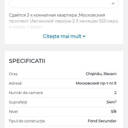
Сдаётся 2-х комнатная квартира ,Московский
проспект (Авганский парк)на 2-3 месяцам 550 евро
в месяц + залог.
Citeşte mai mult
SPECIFICATII
Oraș
Chișinău, Riscani
Adresă
Московский пр-т nr.9
Număr de camere
2
2
Suprafață
54m
Nivel
5/8
Tipul de construcție
Fond Secundar