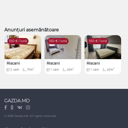
Anunțuri asemănătoare
550
€ / lună
550
€ / lună
550
€ / lună
Riscani
Riscani
Riscani
2
2
2
2
cam
70m
1
cam
42m
1
cam
40m
GAZDA.MD
© 2018 Gazda.md. All rights reserved