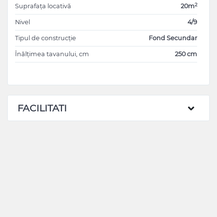
2
Suprafața locativă
20m
Nivel
4/9
Tipul de construcție
Fond Secundar
Înălțimea tavanului, cm
250 cm
FACILITATI