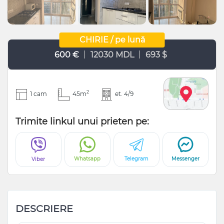
CHIRIE / pe lună
|
|
600 €
12030 MDL
693 $
2
1 cam
45m
et. 4/9
Trimite linkul unui prieten pe:
Whatsapp
Telegram
Messenger
Viber
DESCRIERE