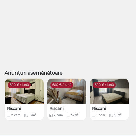
Anunțuri asemănătoare
600
€ / lună
600
€ / lună
600
€ / lună
Riscani
Riscani
Riscani
2
2
2
2
cam
67m
2
cam
52m
1
cam
40m