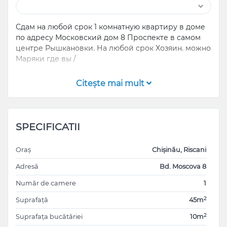
Сдам на любой срок 1 комнатную квартиру в доме
по адресу Московский дом 8 Проспекте в самом
центре Рышкановки. На любой срок Хозяин. можно
Маряки где вы /
Квартира после евроремонта, чистая и солнечная,
Citeşte mai mult
без посторонних запахов. Окна смотрят на
Московский проспект.
Есть двуспальная кровать, шкаф- купе с зеркалами
SPECIFICATII
на всю стену. Телевизор плазма (интернет,
телевидение), кондиционер, робот пылесос,
Oraș
Chișinău, Riscani
полотенце сушитель, постельное белье, халаты,
посуда…все необходимое для комфортного
Adresă
Bd. Moscova 8
проживания с нуля.Желательно одному
Număr de camere
1
моряку,Порядочность гарантирую. Можете
звонить, писать на мобильный, WhatsUp, Viber .
2
Suprafață
45m
2
Suprafața bucătăriei
10m