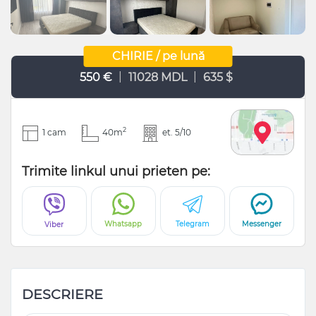
CHIRIE / pe lună
|
|
550 €
11028 MDL
635 $
2
1 cam
40m
et. 5/10
Trimite linkul unui prieten pe:
Whatsapp
Telegram
Messenger
Viber
DESCRIERE