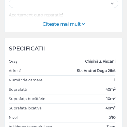
Apartament euro reparație!
Citeşte mai mult
SPECIFICATII
Oraș
Chișinău, Riscani
Adresă
Str. Andrei Doga 26/A
Număr de camere
1
2
Suprafață
40m
2
Suprafața bucătăriei
10m
2
Suprafața locativă
40m
Nivel
5/10
Înălțimea tavanului, cm
3 cm