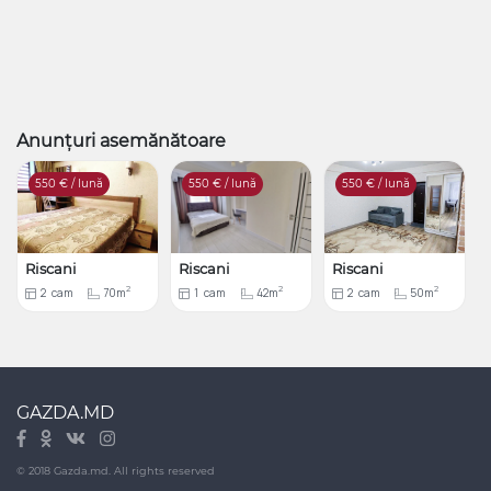
Anunțuri asemănătoare
550
€ / lună
550
€ / lună
550
€ / lună
Riscani
Riscani
Riscani
2
2
2
2
cam
70m
1
cam
42m
2
cam
50m
GAZDA.MD
© 2018 Gazda.md. All rights reserved