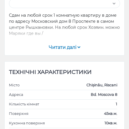
Сдам на любой срок 1 комнатную квартиру в доме
по адресу Московский дом 8 Проспекте в самом
центре Рышкановки. На любой срок Хозяин. можно
Маряки где вы /
Квартира после евроремонта, чистая и солнечная,
Читати далі
без посторонних запахов. Окна смотрят на
Московский проспект.
Есть двуспальная кровать, шкаф- купе с зеркалами
ТЕХНІЧНІ ХАРАКТЕРИСТИКИ
на всю стену. Телевизор плазма (интернет,
телевидение), кондиционер, робот пылесос,
Місто
Chișinău, Riscani
полотенце сушитель, постельное белье, халаты,
посуда…все необходимое для комфортного
Адреса
Bd. Moscova 8
проживания с нуля.Желательно одному
Кількість кімнат
1
моряку,Порядочность гарантирую. Можете
звонить, писать на мобильный, WhatsUp, Viber .
Поверхня
45кв.м.
Кухонна поверхня
10кв.м.