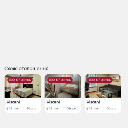
Схожі оголошення
600
€ / місяць
600
€ / місяць
600
€ / місяць
Riscani
Riscani
Riscani
2
кім.
67кв.м.
2
кім.
52кв.м.
2
кім.
55кв.м.