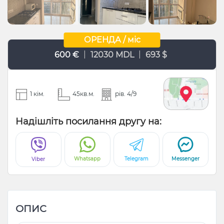
ОРЕНДА / міс
|
|
600 €
12030 MDL
693 $
1 кім.
45кв.м.
рів. 4/9
Надішліть посилання другу на:
Whatsapp
Telegram
Messenger
Viber
ОПИС