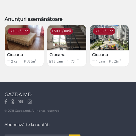
Anunțuri asemănătoare
650
€ / lună
650
€ / lună
650
€ / lună
Ciocana
Ciocana
Ciocana
2
2
2
2
cam
85m
2
cam
70m
1
cam
52m
GAZDA.MD
© 2018 Gazda.md. All rights reserved
Abonează-te la noutăți