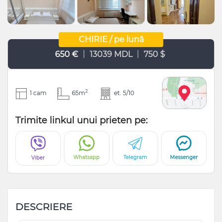
CHIRIE / pe lună
|
|
650 €
13039 MDL
750 $
2
1 cam
65m
et. 5/10
Trimite linkul unui prieten pe:
Whatsapp
Telegram
Messenger
Viber
DESCRIERE