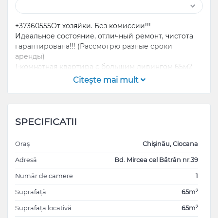
+37360555От хозяйки. Без комиссии!!!
Идеальное состояние, отличный ремонт, чистота
гарантирована!!! (Рассмотрю разные сроки
аренды)
1-комнатная квартира с большим ливингом 65м2
2 кондиционера, 2WC, посудомоечная машина,
Citeşte mai mult
посуда, полотенца, постельное белье, подушки,
одеяла, Инет+ТВ.
SPECIFICATII
Oraș
Chișinău, Ciocana
Adresă
Bd. Mircea cel Bătrân nr.39
Număr de camere
1
2
Suprafață
65m
2
Suprafața locativă
65m