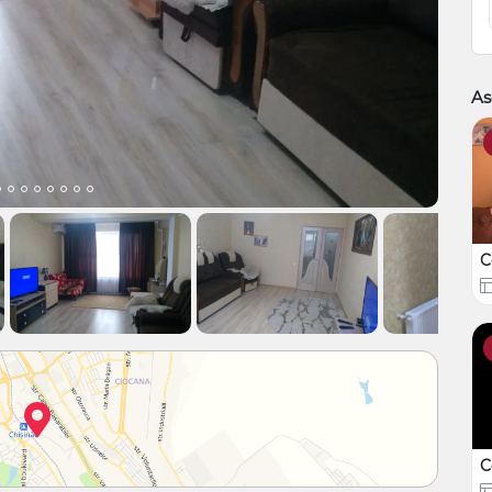
As
C
C