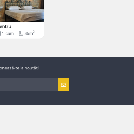
entru
2
1
cam
35m
onează-te la noutăți