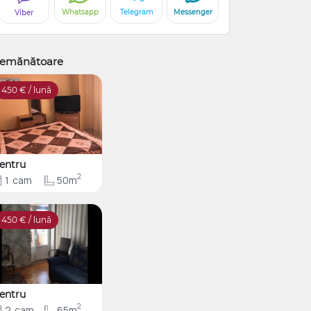
Whatsapp
Telegram
Messenger
Viber
emănătoare
450
€ / lună
entru
2
1
cam
50m
450
€ / lună
entru
2
2
cam
65m