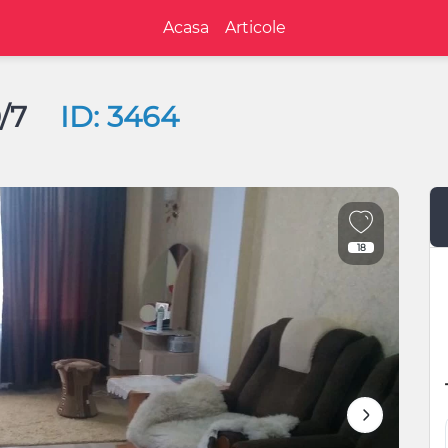
Acasa
Articole
0/7
ID: 3464
18