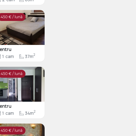
450
€ / lună
entru
2
1
cam
37m
450
€ / lună
entru
2
1
cam
34m
450
€ / lună