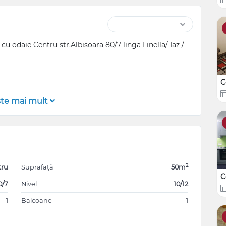
 odaie Centru str.Albisoara 80/7 linga Linella/ Iaz /
C
şte mai mult
2 ETAJE.
LEVIZOR.
2
tru
Suprafață
50m
C
0/7
Nivel
10/12
1
Balcoane
1