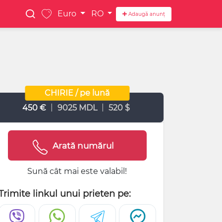
Euro
RO
Adaugă anunț
CHIRIE / pe lună
|
|
450 €
9025 MDL
520 $
Arată numărul
Sună cât mai este valabil!
Trimite linkul unui prieten pe: