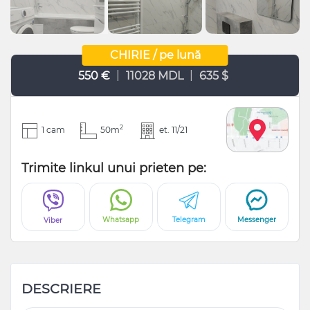
CHIRIE / pe lună
|
|
550 €
11028 MDL
635 $
2
1 cam
50m
et. 11/21
Trimite linkul unui prieten pe:
Whatsapp
Telegram
Messenger
Viber
DESCRIERE