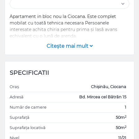
Apartament in bloc nou la Ciocana. Este complet
mobilat cu toată tehnica necesara Persoanele
interesate achita chiria pentru prima și lasă avans
echivalent cu o lună de arenda.
Citeşte mai mult
SPECIFICATII
Oraș
Chișinău, Ciocana
Adresă
Bd. Mircea cel Bătrân 15
Număr de camere
1
2
Suprafață
50m
2
Suprafața locativă
50m
Nivel
11/21