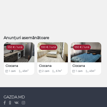
Anunțuri asemănătoare
550
€ / lună
550
€ / lună
550
€ / lună
Ciocana
Ciocana
Ciocana
2
2
2
1
cam
45m
2
cam
67m
1
cam
45m
GAZDA.MD