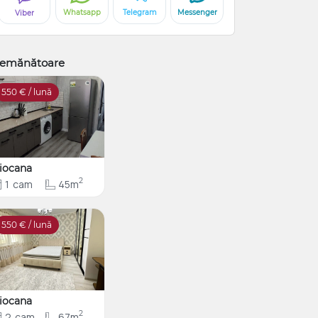
Whatsapp
Telegram
Messenger
Viber
emănătoare
550
€ / lună
iocana
2
1
cam
45m
550
€ / lună
iocana
2
2
cam
67m