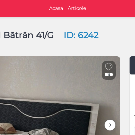
Acasa
Articole
l Bătrân 41/G
ID: 6242
15