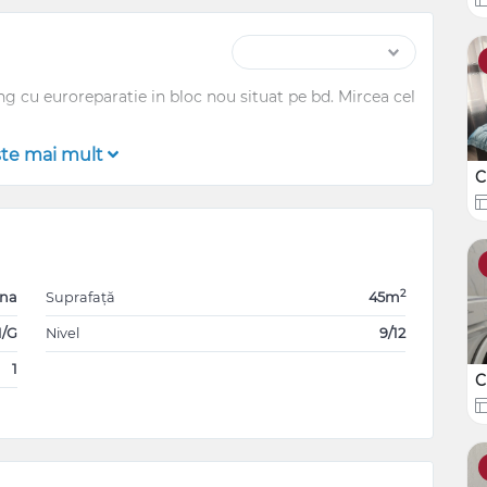
ng cu euroreparatie in bloc nou situat pe bd. Mircea cel
şte mai mult
C
2
ana
Suprafață
45m
1/G
Nivel
9/12
1
C