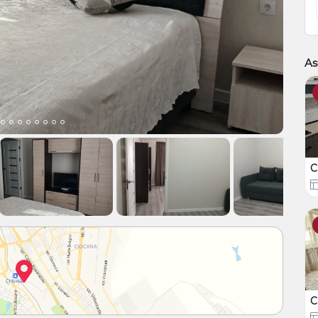
As
C
C