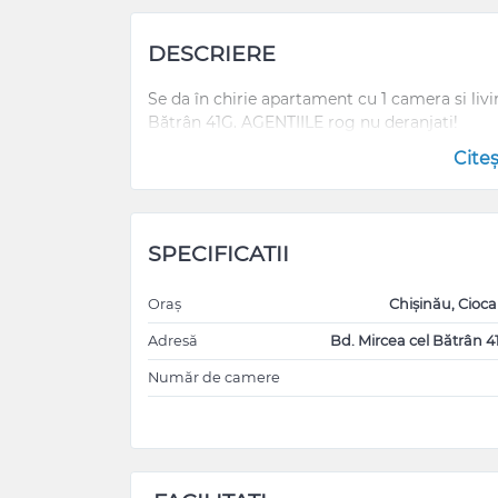
DESCRIERE
Se da în chirie apartament cu 1 camera si livi
Bătrân 41G. AGENTIILE rog nu deranjati!
Cite
SPECIFICATII
Oraș
Chișinău, Cioc
Adresă
Bd. Mircea cel Bătrân 4
Număr de camere