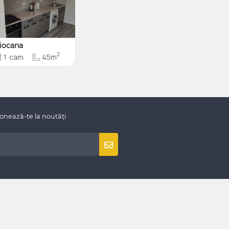
iocana
2
1
cam
45m
onează-te la noutăți