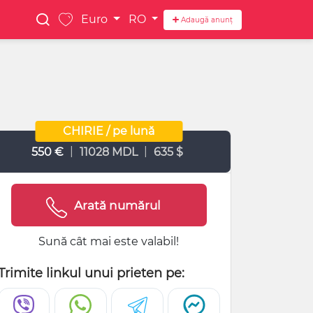
Euro
RO
Adaugă anunț
CHIRIE / pe lună
|
|
550 €
11028 MDL
635 $
Arată numărul
Sună cât mai este valabil!
Trimite linkul unui prieten pe: