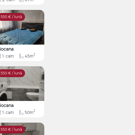
550
€ / lună
iocana
2
1
cam
45m
550
€ / lună
iocana
2
1
cam
50m
550
€ / lună