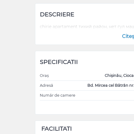
DESCRIERE
chirie apartament тихий район, нет гул м
Cite
SPECIFICATII
Oraș
Chișinău, Cioc
Adresă
Bd. Mircea cel Bătrân nr
Număr de camere
FACILITATI