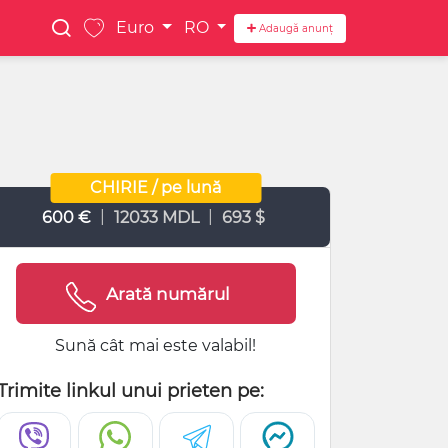
Euro
RO
Adaugă anunț
CHIRIE / pe lună
|
|
600 €
12033 MDL
693 $
Arată numărul
Sună cât mai este valabil!
Trimite linkul unui prieten pe: