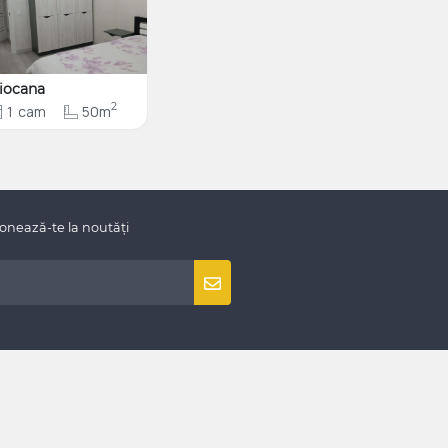
iocana
2
1
cam
50m
onează-te la noutăți