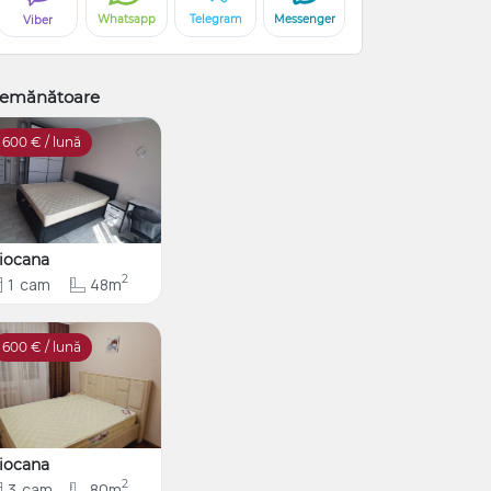
Whatsapp
Telegram
Messenger
Viber
emănătoare
600
€ / lună
iocana
2
1
cam
48m
600
€ / lună
iocana
2
3
cam
80m