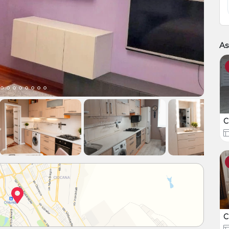
As
C
C