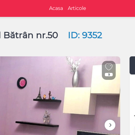
Acasa
Articole
l Bătrân nr.50
ID: 9352
9