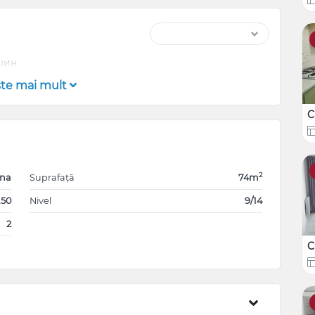
ашин
şte mai mult
C
2
ana
Suprafață
74m
.50
Nivel
9/14
2
C