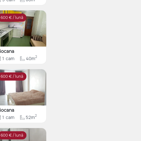
600
€ / lună
iocana
2
1
cam
40m
600
€ / lună
iocana
2
1
cam
52m
600
€ / lună